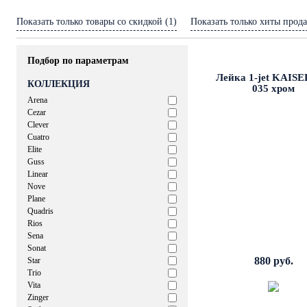
Показать только товары со скидкой (1)
Показать только хиты прода
Подбор по параметрам
Лейка 1-jet KAISE
КОЛЛЕКЦИЯ
035 хром
Arena
Cezar
Clever
Cuatro
Elite
Guss
Linear
Nove
Plane
Quadris
Rios
Sena
Sonat
880 руб.
Star
Trio
Vita
Zinger