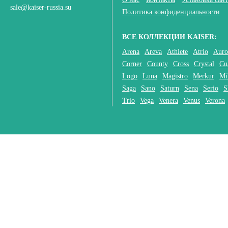
sale@kaiser-russia.su
Политика конфиденциальности
ВСЕ КОЛЛЕКЦИИ KAISER:
Arena
Areva
Athlete
Atrio
Auro
Corner
County
Cross
Crystal
Cu
Logo
Luna
Magistro
Merkur
Mi
Saga
Sano
Saturn
Sena
Serio
S
Trio
Vega
Venera
Venus
Verona