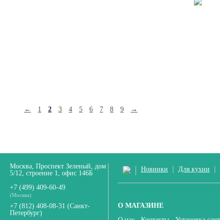
←
1
2
3
4
5
6
7
8
9
→
Москва, Проспект Зеленый, дом
Новинки
Для кухни
5/12, строение 1, офис 146Б
+7 (499) 409-60-49
(Москва)
О МАГАЗИНЕ
+7 (812) 408-08-31
(Санкт-
Петербург)
О нас
Контакты
Установка сан