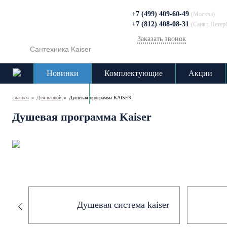
+7 (499) 409-60-49
(Москва)
+7 (812) 408-08-31
(Санкт-Петер
Заказать звонок
Сантехника Kaiser
Новинки
Комплектующие
Акции
Доставка и оплата
Контакты
Главная
»
Для ванной
»
Душевая программа KAISER
Душевая программа Kaiser
Душевая система kaiser