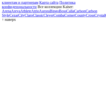
клиентам и партнерам
Карта сайта
Политика
конфиденциальности
Все коллекции Kaiser:
Arena
Areva
Athlete
Atrio
Aurora
Bingo
Boss
Calla
Carlson
Carlson
Style
Cezar
City
Claro
Classic
Clever
Comba
Corner
County
Cross
Crystal
↑
наверх