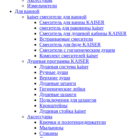
Аксессуары
Измельчители
Для ванной
kaiser смесители для ванной
Смеситель для ванны KAISER
смеситель для раковины kaiser
Смеситель для душевой кабины KAISER
Встраиваемые смесители
Смеситель для биде KAISER
Смесители с гигиеническим душем
Комплект смесителей kaiser
Душевая программа KAISER
Душевая система kaiser
Ручные души
Верхние души
Душевые штанги
Гигиенические лейки
Душевые шланги
Подключения для шлангов
Кронштейны
Душевая стойка kaiser
Аксессуары
Крючки и полотенцедержатели
Мыльницы
Стаканы