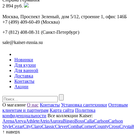
2 894 руб.
Москва, Проспект Зеленый, дом 5/12, строение 1, офис 146Б
+7 (499) 409-60-49
(Москва)
+7 (812) 408-08-31
(Санкт-Петербург)
sale@kaiser-russia.su
Новинки
Для кухни
Для ванной
Доставка
Контакты
Акции
О магазине
О нас
Контакты
Установка сантехники
Оптовым
клиентам и партнерам
Карта сайта
Политика
конфиденциальности
Все коллекции Kaiser:
Arena
Areva
Athlete
Atrio
Aurora
Bingo
Boss
Calla
Carlson
Carlson
Style
Cezar
City
Claro
Classic
Clever
Comba
Corner
County
Cross
Crystal
↑
наверх