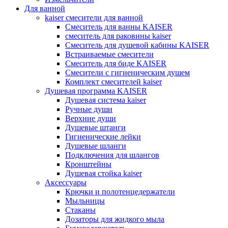
Для ванной
kaiser смесители для ванной
Смеситель для ванны KAISER
смеситель для раковины kaiser
Смеситель для душевой кабины KAISER
Встраиваемые смесители
Смеситель для биде KAISER
Смесители с гигиеническим душем
Комплект смесителей kaiser
Душевая программа KAISER
Душевая система kaiser
Ручные души
Верхние души
Душевые штанги
Гигиенические лейки
Душевые шланги
Подключения для шлангов
Кронштейны
Душевая стойка kaiser
Аксессуары
Крючки и полотенцедержатели
Мыльницы
Стаканы
Дозаторы для жидкого мыла