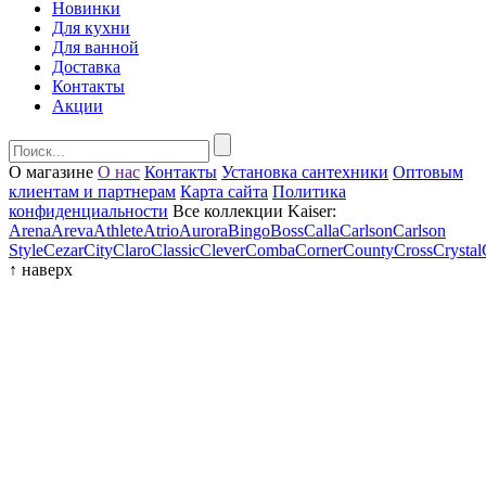
Новинки
Для кухни
Для ванной
Доставка
Контакты
Акции
О магазине
О нас
Контакты
Установка сантехники
Оптовым
клиентам и партнерам
Карта сайта
Политика
конфиденциальности
Все коллекции Kaiser:
Arena
Areva
Athlete
Atrio
Aurora
Bingo
Boss
Calla
Carlson
Carlson
Style
Cezar
City
Claro
Classic
Clever
Comba
Corner
County
Cross
Crystal
↑
наверх