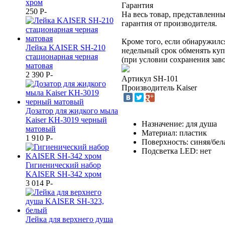
хром
Гарантия
250
P
-
На весь товар, представленн
гарантия от производителя.
Кроме того, если обнаружился
Лейка KAISER SH-210
недельный срок обменять ку
стационарная черная
(при условии сохранения заво
матовая
2 390
P
-
Артикул
SH-101
Производитель
Kaiser
Дозатор для жидкого мыла
Kaiser KH-3019 черный
Назначение: для душа
матовый
Материал: пластик
1 910
P
-
Поверхность: синяя/бел
Подсветка LED: нет
Гигиенический набор
KAISER SH-342 хром
3 014
P
-
Лейка для верхнего душа