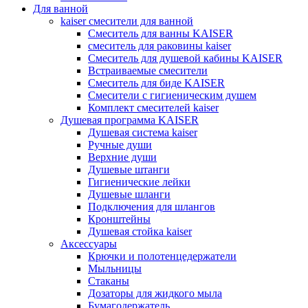
Для ванной
kaiser смесители для ванной
Смеситель для ванны KAISER
смеситель для раковины kaiser
Смеситель для душевой кабины KAISER
Встраиваемые смесители
Смеситель для биде KAISER
Смесители с гигиеническим душем
Комплект смесителей kaiser
Душевая программа KAISER
Душевая система kaiser
Ручные души
Верхние души
Душевые штанги
Гигиенические лейки
Душевые шланги
Подключения для шлангов
Кронштейны
Душевая стойка kaiser
Аксессуары
Крючки и полотенцедержатели
Мыльницы
Стаканы
Дозаторы для жидкого мыла
Бумагодержатель