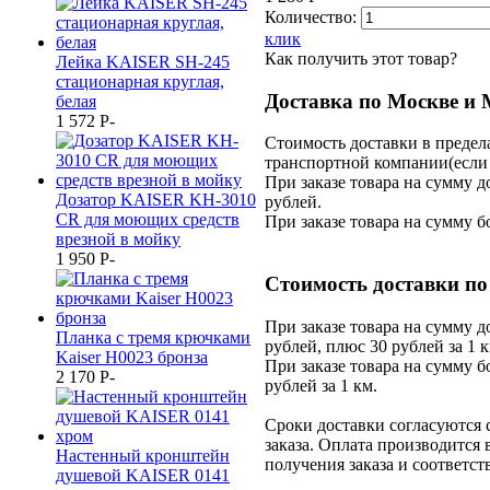
Количество:
клик
Как получить этот товар?
Лейка KAISER SH-245
стационарная круглая,
Доставка по Москве и 
белая
1 572
P
-
Стоимость доставки в предел
транспортной компании(если з
При заказе товара на сумму д
Дозатор KAISER KH-3010
рублей.
CR для моющих средств
При заказе товара на сумму б
врезной в мойку
1 950
P
-
Стоимость доставки по
При заказе товара на сумму д
Планка с тремя крючками
рублей, плюс 30 рублей за 1 к
Kaiser H0023 бронза
При заказе товара на сумму б
2 170
P
-
рублей за 1 км.
Сроки доставки согласуются
заказа. Оплата производится 
Настенный кронштейн
получения заказа и соответс
душевой KAISER 0141