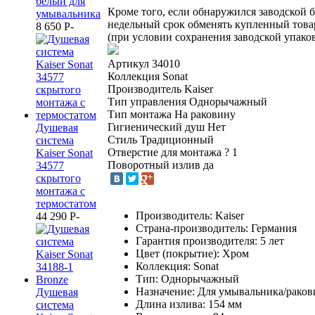
белый для
Кроме того, если обнаружился заводской б
умывальника
недельный срок обменять купленный това
8 650
P
-
(при условии сохранения заводской упаков
Артикул
34010
Коллекция
Sonat
Производитель
Kaiser
Тип управления
Однорычажный
Тип монтажа
На раковину
Гигиенический душ
Нет
Душевая
Стиль
Традиционный
система
Отверстие для монтажа
?
1
Kaiser Sonat
Поворотный излив
да
34577
скрытого
монтажа с
термостатом
Производитель: Kaiser
44 290
P
-
Страна-производитель: Германия
Гарантия производителя: 5 лет
Цвет (покрытие): Хром
Коллекция: Sonat
Тип: Однорычажный
Назначение: Для умывальника/рако
Душевая
Длина излива: 154 мм
система