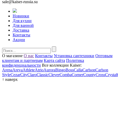
sale@kaiser-russia.su
Новинки
Для кухни
Для ванной
Доставка
Контакты
Акции
О магазине
О нас
Контакты
Установка сантехники
Оптовым
клиентам и партнерам
Карта сайта
Политика
конфиденциальности
Все коллекции Kaiser:
Arena
Areva
Athlete
Atrio
Aurora
Bingo
Boss
Calla
Carlson
Carlson
Style
Cezar
City
Claro
Classic
Clever
Comba
Corner
County
Cross
Crystal
↑
наверх