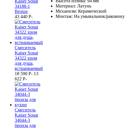
Высота излива: 94 мм
Kaiser Sonat
Материал: Латунь
34188-1
Механизм: Керамический
Bronze
Монтаж: На умывальник/раковину
43 440
P
-
Смеситель
Kaiser Sonat
34322 хром
для душа,
встраиваемый
18 590
P
-
13
622
P
-
Смеситель
Kaiser Sonat
34044-3
бронза для