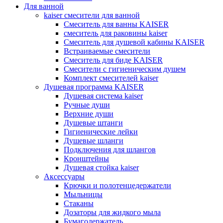
Для ванной
kaiser смесители для ванной
Смеситель для ванны KAISER
смеситель для раковины kaiser
Смеситель для душевой кабины KAISER
Встраиваемые смесители
Смеситель для биде KAISER
Смесители с гигиеническим душем
Комплект смесителей kaiser
Душевая программа KAISER
Душевая система kaiser
Ручные души
Верхние души
Душевые штанги
Гигиенические лейки
Душевые шланги
Подключения для шлангов
Кронштейны
Душевая стойка kaiser
Аксессуары
Крючки и полотенцедержатели
Мыльницы
Стаканы
Дозаторы для жидкого мыла
Бумагодержатель