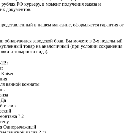
 рублях РФ курьеру, в момент получения заказа и
их документов.
 представленный в нашем магазине, оформляется гарантия от
.
ли обнаружился заводской брак, Вы можете в 2-х недельный
 купленный товар на аналогичный (при условии сохранения
овки и товарного вида).
-1Br
at
ь
Kaiser
ния
ля ванной комнаты
нь
онза
а
Да
й излив
еский
 монтажа
?
2
тену
ия
Однорычажный
а/выдвижной излив
?
да