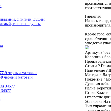
производится в
соответствующ
Гарантия
На весь товар,
ваемый, с гигиен. душем
производителя
Кроме того, ес
срок обменять
заводской упак
Артикул
34022
Коллекция
Son
Производител
Страна
?
Герма
Назначение
?
Д
Материал
Лату
-9 черный матовый
Покрытие
?
Бр
Душевая лейк
Излив
Коротки
 34577
Стиль
Классич
Отверстие для
Установка
На с
Тип управлен
Душевая лейк