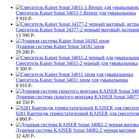
Смеситель Kaiser Sonat 34011-1 Bronze для умывальника
9 910
P
-
Смеситель Kaiser Sonat 34377-2 черный матовый, встраи
13 390
P
-
Душевая система Kaiser Sonat 34182 хром
29 200
P
-
Смеситель Kaiser Sonat 34011-2 черный для умывальника
9 300
P
-
Смеситель Kaiser Sonat 34011 хром для умывальника
8 910
P
-
Душевая система скрытого монтажа KAISER Sonat 34877
44 350
P
-
6281 Картридж термостатичсекий KАISER для смесителя
4 860
P
-
Душевая система KAISER Sonat 34082-2 черная матовая
32 420
P
-