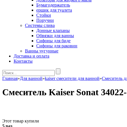
Бумагодержатель
ершик для туалета
Стойки
Поручни
Системы слива
Донные клапаны
Обвязки для ванны
Сифоны для биде
Сифоны для раковин
Ванны чугунные
Доставка и оплата
Контакты
Главная
»
Для ванной
»
kaiser смесители для ванной
»
Смеситель 
Смеситель Kaiser Sonat 34022
Этот товар купили
5 раз