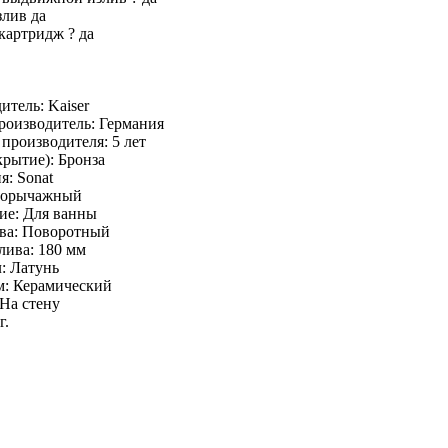
злив
да
 картридж
?
да
итель: Kaiser
роизводитель: Германия
 производителя: 5 лет
крытие): Бронза
я: Sonat
норычажный
ие: Для ванны
ва: Поворотный
лива: 180 мм
: Латунь
: Керамический
На стену
г.