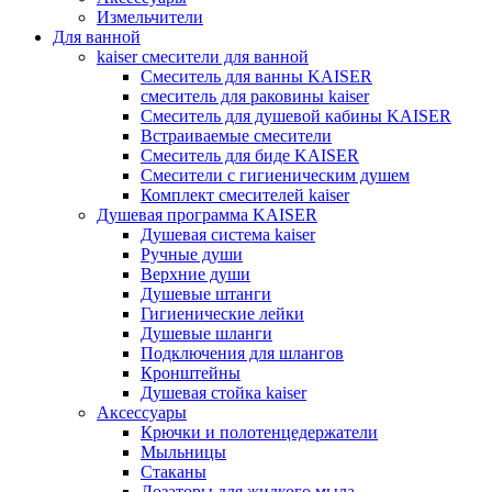
Измельчители
Для ванной
kaiser смесители для ванной
Смеситель для ванны KAISER
смеситель для раковины kaiser
Смеситель для душевой кабины KAISER
Встраиваемые смесители
Смеситель для биде KAISER
Смесители с гигиеническим душем
Комплект смесителей kaiser
Душевая программа KAISER
Душевая система kaiser
Ручные души
Верхние души
Душевые штанги
Гигиенические лейки
Душевые шланги
Подключения для шлангов
Кронштейны
Душевая стойка kaiser
Аксессуары
Крючки и полотенцедержатели
Мыльницы
Стаканы
Дозаторы для жидкого мыла