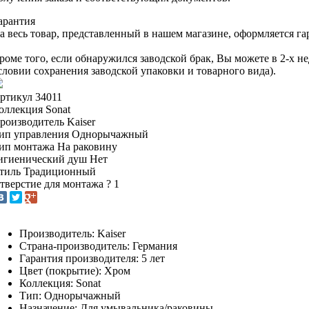
арантия
а весь товар, представленный в нашем магазине, оформляется га
роме того, если обнаружился заводской брак, Вы можете в 2-х 
словии сохранения заводской упаковки и товарного вида).
ртикул
34011
оллекция
Sonat
роизводитель
Kaiser
ип управления
Однорычажный
ип монтажа
На раковину
игиенический душ
Нет
тиль
Традиционный
тверстие для монтажа
?
1
Производитель: Kaiser
Страна-производитель: Германия
Гарантия производителя: 5 лет
Цвет (покрытие): Хром
Коллекция: Sonat
Тип: Однорычажный
Назначение: Для умывальника/раковины