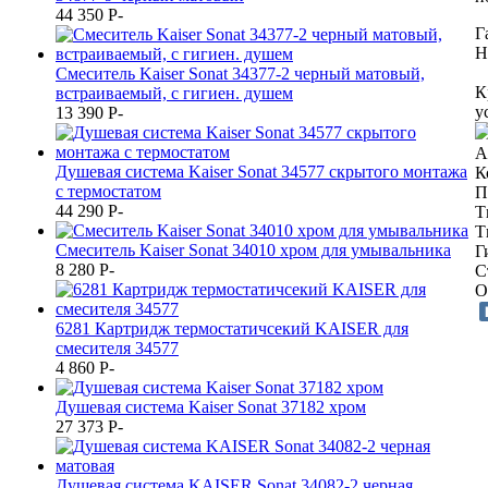
44 350
P
-
Г
Н
Смеситель Kaiser Sonat 34377-2 черный матовый,
К
встраиваемый, с гигиен. душем
у
13 390
P
-
А
Душевая система Kaiser Sonat 34577 скрытого монтажа
К
с термостатом
П
44 290
P
-
Т
Т
Смеситель Kaiser Sonat 34010 хром для умывальника
Г
8 280
P
-
С
О
6281 Картридж термостатичсекий KАISER для
смесителя 34577
4 860
P
-
Душевая система Kaiser Sonat 37182 хром
27 373
P
-
Душевая система KAISER Sonat 34082-2 черная