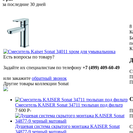
за последние 30 дней
8
К
Б
п
К
Есть вопросы по товару?
Д
Задайте их специалистам по телефону
+7 (499) 409-60-49
С
П
или закажите
обратный звонок
П
Другие товары коллекции Sonat
С
Смеситель KAISER Sonat 34711 тюльпан под фильтр
7 600
P
-
П
П
Душевая система скрытого монтажа KAISER Sonat
С
34877-9 черный матовый
п