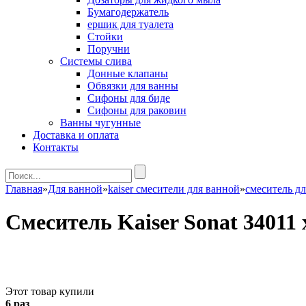
Бумагодержатель
ершик для туалета
Стойки
Поручни
Системы слива
Донные клапаны
Обвязки для ванны
Сифоны для биде
Сифоны для раковин
Ванны чугунные
Доставка и оплата
Контакты
Главная
»
Для ванной
»
kaiser смесители для ванной
»
смеситель дл
Смеситель Kaiser Sonat 3401
Этот товар купили
6 раз