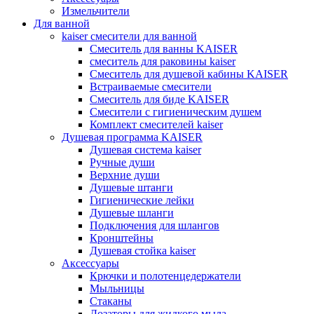
Измельчители
Для ванной
kaiser смесители для ванной
Смеситель для ванны KAISER
смеситель для раковины kaiser
Смеситель для душевой кабины KAISER
Встраиваемые смесители
Смеситель для биде KAISER
Смесители с гигиеническим душем
Комплект смесителей kaiser
Душевая программа KAISER
Душевая система kaiser
Ручные души
Верхние души
Душевые штанги
Гигиенические лейки
Душевые шланги
Подключения для шлангов
Кронштейны
Душевая стойка kaiser
Аксессуары
Крючки и полотенцедержатели
Мыльницы
Стаканы
Дозаторы для жидкого мыла