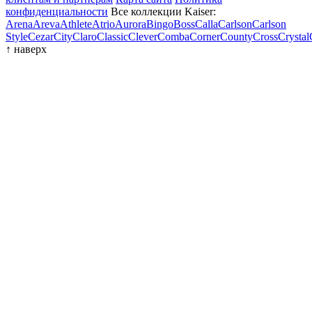
конфиденциальности
Все коллекции Kaiser:
Arena
Areva
Athlete
Atrio
Aurora
Bingo
Boss
Calla
Carlson
Carlson
Style
Cezar
City
Claro
Classic
Clever
Comba
Corner
County
Cross
Crystal
↑
наверх