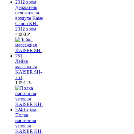
Держатель
освежителя
воздуха Kaise
Canon KH-
2312 хром
4 000
P
-
Лейка
массажная
KAISER SH-
751
1 091
P
-
Полка
настенная
угловая
KAISER KH-