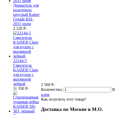
Держатель для
полотенца
круглый Kaiser
Gerade KH-
2011 хром
2 220
P
-
22144-5
Смеситель
KAISER Claro
для кухни с
вытяжной
лейкой
2 560
P
-
11 350
P
-
Количество:
В
клик
Как получить этот товар?
Доставка по Москве и М.О.