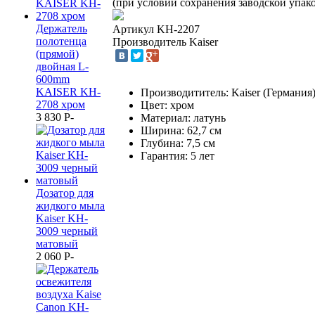
(при условии сохранения заводской упако
Держатель
Артикул
KH-2207
полотенца
Производитель
Kaiser
(прямой)
двойная L-
600mm
KAISER KH-
Производититель: Kaiser (Германия
2708 хром
Цвет: хром
3 830
P
-
Материал: латунь
Ширина: 62,7 см
Глубина: 7,5 см
Гарантия: 5 лет
Дозатор для
жидкого мыла
Kaiser KH-
3009 черный
матовый
2 060
P
-