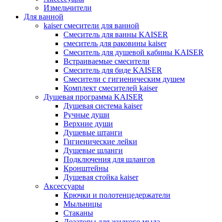
Измельчители
Для ванной
kaiser смесители для ванной
Смеситель для ванны KAISER
смеситель для раковины kaiser
Смеситель для душевой кабины KAISER
Встраиваемые смесители
Смеситель для биде KAISER
Смесители с гигиеническим душем
Комплект смесителей kaiser
Душевая программа KAISER
Душевая система kaiser
Ручные души
Верхние души
Душевые штанги
Гигиенические лейки
Душевые шланги
Подключения для шлангов
Кронштейны
Душевая стойка kaiser
Аксессуары
Крючки и полотенцедержатели
Мыльницы
Стаканы
Дозаторы для жидкого мыла