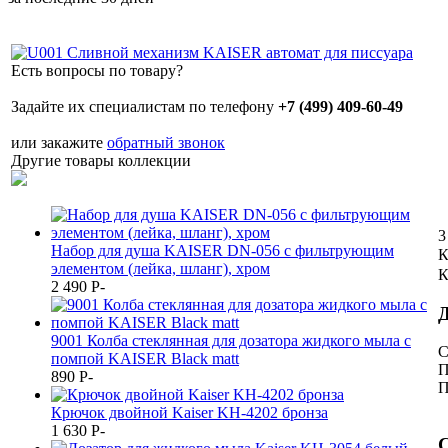
Есть вопросы по товару?
Задайте их специалистам по телефону
+7 (499) 409-60-49
или закажите
обратный звонок
Другие товары коллекции
3
Набор для душа KAISER DN-056 с фильтрующим
К
элементом (лейка, шланг), хром
К
2 490
P
-
Д
9001 Колба стеклянная для дозатора жидкого мыла с
С
помпой KAISER Black matt
П
890
P
-
П
Крючок двойной Kaiser KH-4202 бронза
1 630
P
-
С