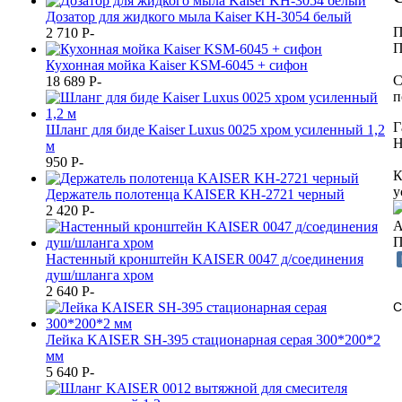
Дозатор для жидкого мыла Kaiser KH-3054 белый
П
2 710
P
-
П
Кухонная мойка Kaiser KSM-6045 + сифон
С
18 689
P
-
п
Г
Шланг для биде Kaiser Luxus 0025 хром усиленный 1,2
Н
м
950
P
-
К
у
Держатель полотенца KAISER KH-2721 черный
2 420
P
-
А
П
Настенный кронштейн KAISER 0047 д/соединения
душ/шланга хром
2 640
P
-
С
Лейка KAISER SH-395 стационарная серая 300*200*2
мм
5 640
P
-