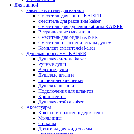
Для ванной
kaiser смесители для ванной
Смеситель для ванны KAISER
смеситель для раковины kaiser
Смеситель для душевой кабины KAISER
Встраиваемые смесители
Смеситель для биде KAISER
Смесители с гигиеническим душем
Комплект смесителей kaiser
Душевая программа KAISER
Душевая система kaiser
Ручные души
Верхние души
Душевые штанги
Гигиенические лейки
Душевые шланги
Подключения для шлангов
Кронштейны
Душевая стойка kaiser
Аксессуары
Крючки и полотенцедержатели
Мыльницы
Стаканы
Дозаторы для жидкого мыла