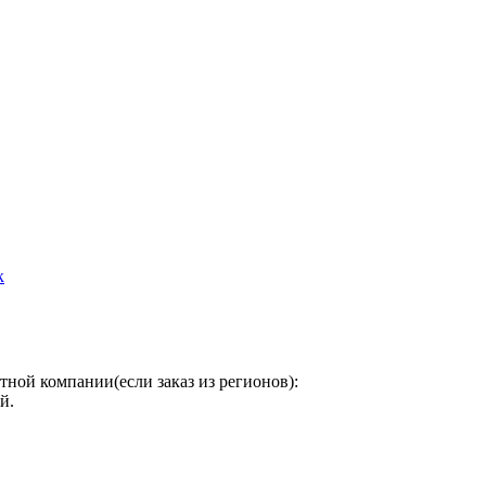
к
тной компании(если заказ из регионов):
й.