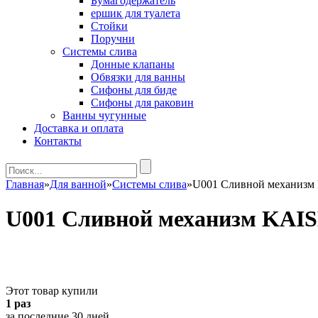
Бумагодержатель
ершик для туалета
Стойки
Поручни
Системы слива
Донные клапаны
Обвязки для ванны
Сифоны для биде
Сифоны для раковин
Ванны чугунные
Доставка и оплата
Контакты
Главная
»
Для ванной
»
Системы слива
»
U001 Сливной механизм 
U001 Сливной механизм KАIS
Этот товар купили
1 раз
за последние 30 дней