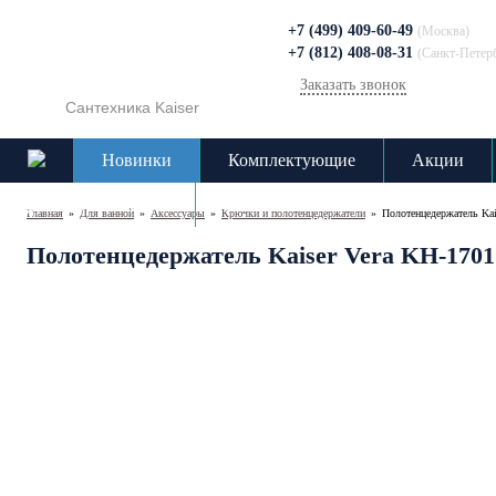
+7 (499) 409-60-49
(Москва)
+7 (812) 408-08-31
(Санкт-Петер
Заказать звонок
Сантехника Kaiser
Новинки
Комплектующие
Акции
Доставка и оплата
Контакты
Главная
»
Для ванной
»
Аксессуары
»
Крючки и полотенцедержатели
»
Полотенцедержатель Kai
Полотенцедержатель Kaiser Vera KH-1701