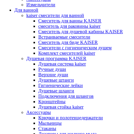
Измельчители
Для ванной
kaiser смесители для ванной
Смеситель для ванны KAISER
смеситель для раковины kaiser
Смеситель для душевой кабины KAISER
Встраиваемые смесители
Смеситель для биде KAISER
Смесители с гигиеническим душем
Комплект смесителей kaiser
Душевая программа KAISER
Душевая система kaiser
Ручные души
Верхние души
Душевые штанги
Гигиенические лейки
Душевые шланги
Подключения для шлангов
Кронштейны
Душевая стойка kaiser
Аксессуары
Крючки и полотенцедержатели
Мыльницы
Стаканы
Дозаторы для жидкого мыла