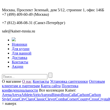
Москва, Проспект Зеленый, дом 5/12, строение 1, офис 146Б
+7 (499) 409-60-49
(Москва)
+7 (812) 408-08-31
(Санкт-Петербург)
sale@kaiser-russia.su
Новинки
Для кухни
Для ванной
Доставка
Контакты
Акции
О магазине
О нас
Контакты
Установка сантехники
Оптовым
клиентам и партнерам
Карта сайта
Политика
конфиденциальности
Все коллекции Kaiser:
Arena
Areva
Athlete
Atrio
Aurora
Bingo
Boss
Calla
Carlson
Carlson
Style
Cezar
City
Claro
Classic
Clever
Comba
Corner
County
Cross
Crystal
↑
наверх