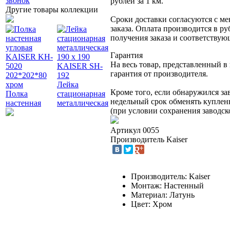
звонок
рублей за 1 км.
Другие товары коллекции
Сроки доставки согласуются с м
заказа. Оплата производится в ру
получения заказа и соответству
Гарантия
На весь товар, представленный в
Дозатор для
гарантия от производителя.
жидкого мыла
Лейка
U001
Kaiser KH-
7130
Кроме того, если обнаружился за
Полка
стационарная
Сливной
3055 серебро
Крон
недельный срок обменять куплен
настенная
металлическая
механизм
2 810
P
-
KAIS
(при условии сохранения заводск
угловая
190 x 190
KАISER
верх
KAISER KH-
KAISER SH-
автомат для
душа
Артикул
0055
5020
192
писсуара
круг
Производитель
Kaiser
202*202*80
6 703
P
-
3 790
P
-
4 60
хром
2 380
P
-
Производитель: Kaiser
Монтаж: Настенный
Материал: Латунь
Цвет: Хром