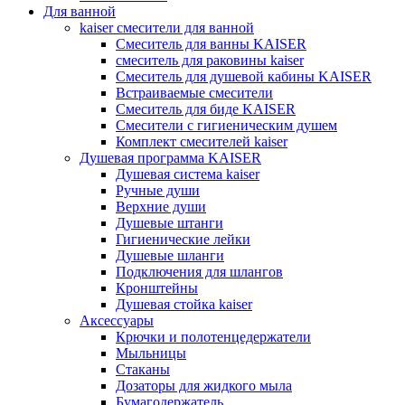
Для ванной
kaiser смесители для ванной
Смеситель для ванны KAISER
смеситель для раковины kaiser
Смеситель для душевой кабины KAISER
Встраиваемые смесители
Смеситель для биде KAISER
Смесители с гигиеническим душем
Комплект смесителей kaiser
Душевая программа KAISER
Душевая система kaiser
Ручные души
Верхние души
Душевые штанги
Гигиенические лейки
Душевые шланги
Подключения для шлангов
Кронштейны
Душевая стойка kaiser
Аксессуары
Крючки и полотенцедержатели
Мыльницы
Стаканы
Дозаторы для жидкого мыла
Бумагодержатель