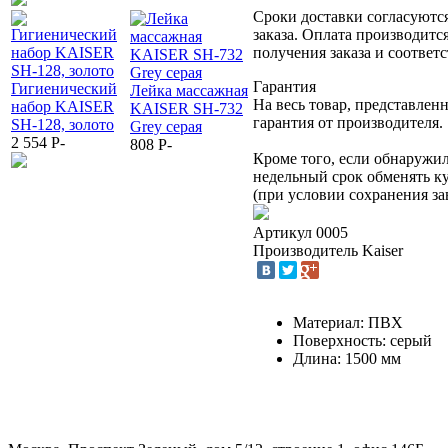
Сроки доставки согласуютс
заказа. Оплата производитс
получения заказа и соотве
Гарантия
Гигиенический
Лейка массажная
На весь товар, представлен
набор KAISER
KAISER SH-732
Ерш для туалета
Бумагодерж
гарантия от производителя.
SH-128, золото
Grey серая
настенный
Kaiser Gera
2 554
P
-
808
P
-
Kaiser Konus
KH-2010 х
Кроме того, если обнаружил
KH-2026 хром
2 900
P
-
недельный срок обменять к
3 680
P
-
(при условии сохранения за
Артикул
0005
Производитель
Kaiser
Материал: ПВХ
Поверхность: серый
Длина: 1500 мм