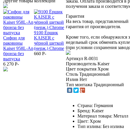
Другие товары коллекции
заказа. Оплата производится в 
получения заказа и соответств
Гарантия
На весь товар, представленный
гарантия от производителя.
9100 Ёршик
Душевая лейка
Планка с 4-мя
Кроме того, если обнаружился з
Cифон для
KAISER с
KAISER SH-
V-крючками
недельный срок обменять купл
раковины
чёрной щеткой
107, 4-jet, хром
Kaiser H0034
7
(при условии сохранения заводс
Kaiser 958L-An
(нерж.) Chrome
1 680
P
-
бронза
K
бронза без
660
P
-
3 030
P
-
к
Артикул
R-0031
выпуска
к
Производитель
Kaiser
6 270
P
-
(
Цвет покрытия
Хром
1
Стиль
Традиционный
Излив
Нет
Тип монтажа
Традиционный
Страна: Германия
Бренд: Kaiser
Материал товара: Металл
Цвет: Хром
Тип излива: Без излива