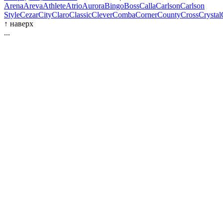
Arena
Areva
Athlete
Atrio
Aurora
Bingo
Boss
Calla
Carlson
Carlson
Style
Cezar
City
Claro
Classic
Clever
Comba
Corner
County
Cross
Crystal
↑
наверх
...