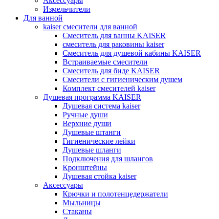
Аксессуары
Измельчители
Для ванной
kaiser смесители для ванной
Смеситель для ванны KAISER
смеситель для раковины kaiser
Смеситель для душевой кабины KAISER
Встраиваемые смесители
Смеситель для биде KAISER
Смесители с гигиеническим душем
Комплект смесителей kaiser
Душевая программа KAISER
Душевая система kaiser
Ручные души
Верхние души
Душевые штанги
Гигиенические лейки
Душевые шланги
Подключения для шлангов
Кронштейны
Душевая стойка kaiser
Аксессуары
Крючки и полотенцедержатели
Мыльницы
Стаканы