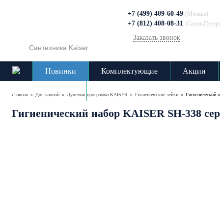
+7 (499) 409-60-49
(Москва)
+7 (812) 408-08-31
(Санкт-Петер
Заказать звонок
Сантехника Kaiser
Новинки
Комплектующие
Акции
Доставка и оплата
Контакты
Главная
»
Для ванной
»
Душевая программа KAISER
»
Гигиенические лейки
»
Гигиенический 
Гигиенический набор KAISER SH-338 сер