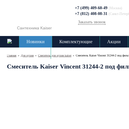
+7 (499) 409-60-49
(Москва)
+7 (812) 408-08-31
(Санкт-Петер
Заказать звонок
Сантехника Kaiser
Новинки
Комплектующие
Акции
Доставка и оплата
Контакты
Главная
»
Для кухни
»
Cмеситель для кухни kaiser
»
Смеситель Kaiser Vincent 31244-2 под филь
Смеситель Kaiser Vincent 31244-2 под фил