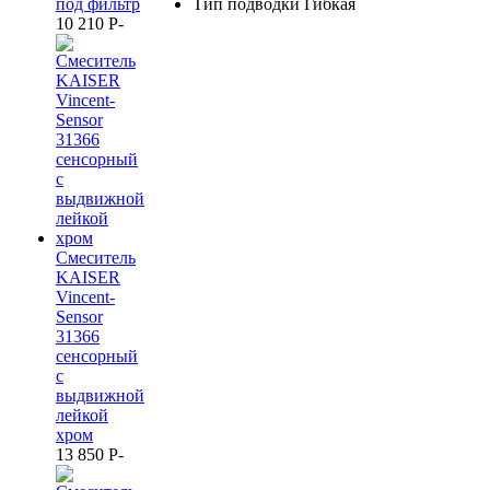
под фильтр
Тип подводки Гибкая
10 210
P
-
Смеситель
KAISER
Vincent-
Sensor
31366
сенсорный
с
выдвижной
лейкой
хром
13 850
P
-