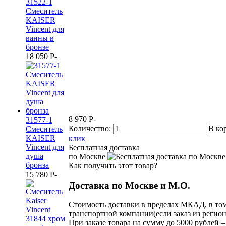
31522-1
Смеситель
KAISER
Vincent для
ванны в
бронзе
18 050
P
-
8 970
P
-
31577-1
Количество:
В ко
Смеситель
KAISER
клик
Vincent для
Бесплатная доставка
душа
по Москве
бронза
Как получить этот товар?
15 780
P
-
Доставка по Москве и М.О.
Стоимость доставки в пределах МКАД, в том
транспортной компании(если заказ из регион
При заказе товара на сумму до 5000 рублей –