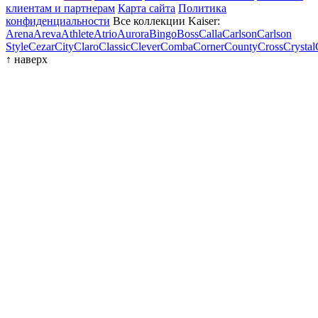
клиентам и партнерам
Карта сайта
Политика
конфиденциальности
Все коллекции Kaiser:
Arena
Areva
Athlete
Atrio
Aurora
Bingo
Boss
Calla
Carlson
Carlson
Style
Cezar
City
Claro
Classic
Clever
Comba
Corner
County
Cross
Crystal
↑
наверх