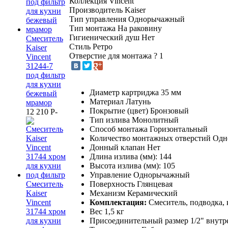
Коллекция
Vincent
Производитель
Kaiser
Тип управления
Однорычажный
Тип монтажа
На раковину
Гигиенический душ
Нет
Смеситель
Стиль
Ретро
Kaiser
Отверстие для монтажа
?
1
Vincent
31244-7
под фильтр
для кухни
Диаметр картриджа 35 мм
бежевый
Материал Латунь
мрамор
Покрытие (цвет) Бронзовый
12 210
P
-
Тип излива Монолитный
Способ монтажа Горизонтальный
Количество монтажных отверстий Одн
Донный клапан Нет
Длина излива (мм): 144
Высота излива (мм): 105
Управление Однорычажный
Смеситель
Поверхность Глянцевая
Kaiser
Механизм Керамический
Vincent
Комплектация:
Смеситель, подводка,
31744 хром
Вес 1,5 кг
для кухни
Присоединительный размер 1/2" внутре