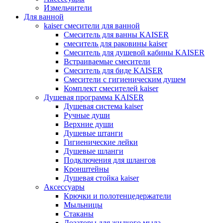
Измельчители
Для ванной
kaiser смесители для ванной
Смеситель для ванны KAISER
смеситель для раковины kaiser
Смеситель для душевой кабины KAISER
Встраиваемые смесители
Смеситель для биде KAISER
Смесители с гигиеническим душем
Комплект смесителей kaiser
Душевая программа KAISER
Душевая система kaiser
Ручные души
Верхние души
Душевые штанги
Гигиенические лейки
Душевые шланги
Подключения для шлангов
Кронштейны
Душевая стойка kaiser
Аксессуары
Крючки и полотенцедержатели
Мыльницы
Стаканы
Дозаторы для жидкого мыла