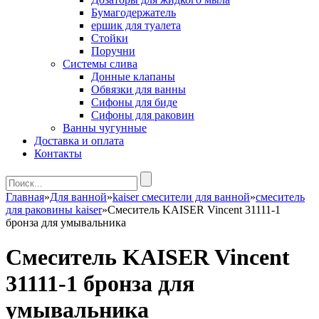
Бумагодержатель
ершик для туалета
Стойки
Поручни
Системы слива
Донные клапаны
Обвязки для ванны
Сифоны для биде
Сифоны для раковин
Ванны чугунные
Доставка и оплата
Контакты
Главная
»
Для ванной
»
kaiser смесители для ванной
»
смеситель
для раковины kaiser
»
Смеситель KAISER Vincent 31111-1
бронза для умывальника
Смеситель KAISER Vincent
31111-1 бронза для
умывальника