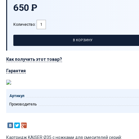
650
P
-
Количество:
В КОРЗИНУ
Как получить этот товар?
Гарантия
Артикул
Производитель
Картридж KАISER Ø35 с ножками для смесителей серий: