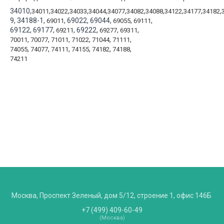
34010,
,
,
,
,
,
,
,
,
,
,
34011
34022
34033
34044
34077
34082
34088
34122
34177
34182
9, 34188-1,
, 69022, 69044,
,
,
69011
69055
69111
69122, 69177,
, 69222,
,
,
69211
69277
69311
,
,
,
,
,
,
70011
70077
71011
71022
71044
71111
,
,
,
,
,
,
74055
74077
74111
74155
74182
74188
74211
Москва, Проспект Зеленый, дом 5/12, строение 1, офис 146Б
+7 (499) 409-60-49
(Москва)