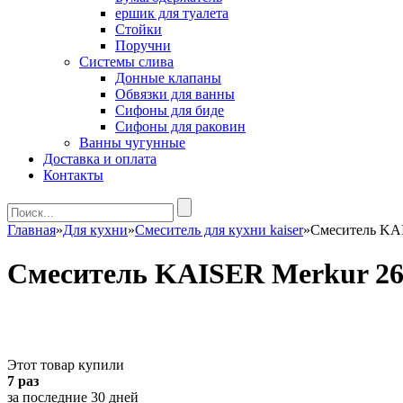
ершик для туалета
Стойки
Поручни
Системы слива
Донные клапаны
Обвязки для ванны
Сифоны для биде
Сифоны для раковин
Ванны чугунные
Доставка и оплата
Контакты
Главная
»
Для кухни
»
Cмеситель для кухни kaiser
»
Смеситель KAI
Смеситель KAISER Merkur 267
Этот товар купили
7 раз
за последние 30 дней