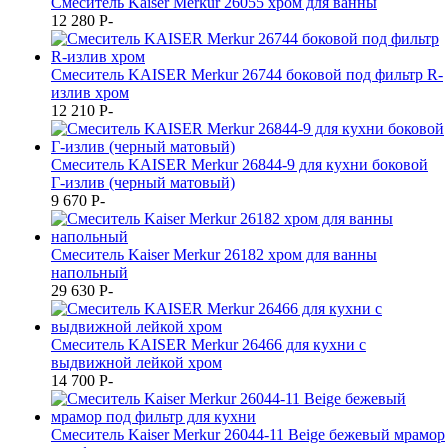
Смеситель Kaiser Merkur 26055 хром для ванны
12 280
P
-
Смеситель KAISER Merkur 26744 боковой под фильтр R-
излив хром
12 210
P
-
Смеситель KAISER Merkur 26844-9 для кухни боковой
Г-излив (черный матовый)
9 670
P
-
Смеситель Kaiser Merkur 26182 хром для ванны
напольный
29 630
P
-
Смеситель KAISER Merkur 26466 для кухни с
выдвижной лейкой хром
14 700
P
-
Смеситель Kaiser Merkur 26044-11 Beige бежевый мрамор