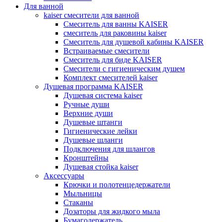
Для ванной
kaiser смесители для ванной
Смеситель для ванны KAISER
смеситель для раковины kaiser
Смеситель для душевой кабины KAISER
Встраиваемые смесители
Смеситель для биде KAISER
Смесители с гигиеническим душем
Комплект смесителей kaiser
Душевая программа KAISER
Душевая система kaiser
Ручные души
Верхние души
Душевые штанги
Гигиенические лейки
Душевые шланги
Подключения для шлангов
Кронштейны
Душевая стойка kaiser
Аксессуары
Крючки и полотенцедержатели
Мыльницы
Стаканы
Дозаторы для жидкого мыла
Бумагодержатель