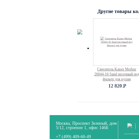
Другие товары ко
Смеситель Kaiser Merkur
26044-16 Sand песочный по
фильтр для кухни
12 820
P
-
Москва, Проспект Зеленый, дом
5/12, строение 1, офис 146Б
+7 (499) 409-60-49