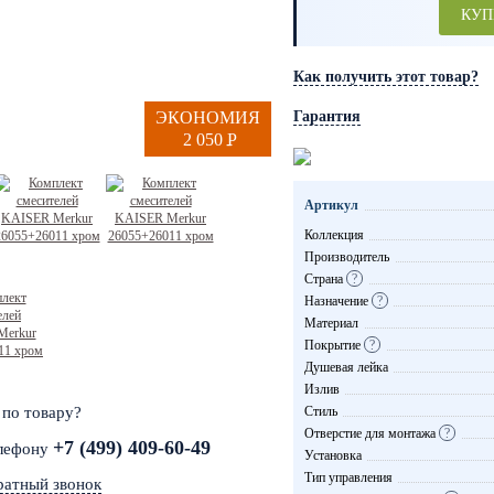
КУП
Как получить этот товар?
ЭКОНОМИЯ
Гарантия
2 050
P
-
Артикул
Коллекция
Производитель
Страна
?
Назначение
?
Материал
Покрытие
?
Душевая лейка
Излив
 по товару?
Стиль
Отверстие для монтажа
?
+7 (499) 409-60-49
елефону
Установка
Тип управления
ратный звонок