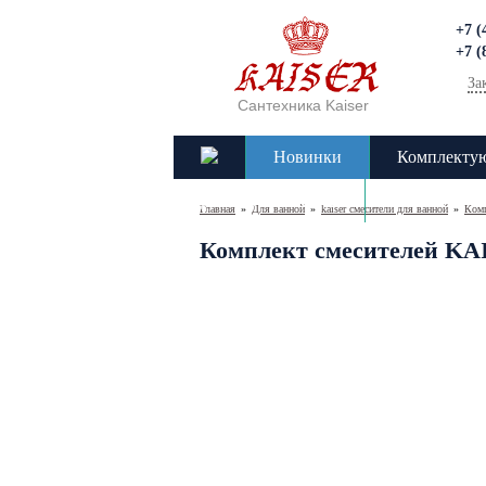
+7 (
+7 (
За
Сантехника Kaiser
Новинки
Комплекту
Доставка и оплата
Контакты
Главная
»
Для ванной
»
kaiser смесители для ванной
»
Комп
Комплект смесителей KA