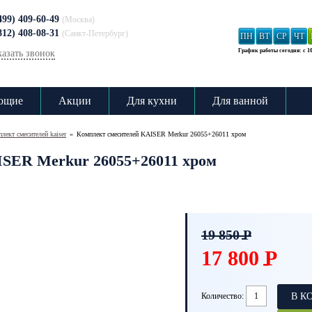
499) 409-60-49
(Москва)
812) 408-08-31
(Санкт-Петербург)
ПН
ВТ
СР
ЧТ
График работы сегодня: с 10
казать звонок
ющие
Акции
Для кухни
Для ванной
лект смесителей kaiser
»
Комплект смесителей KAISER Merkur 26055+26011 хром
ISER Merkur 26055+26011 хром
19 850
P
-
17 800
P
-
Количество:
В К