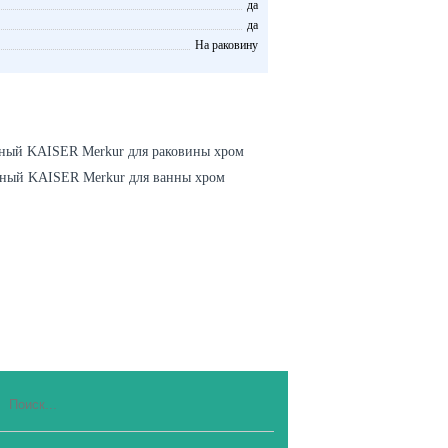
да
да
На раковину
ный KAISER Merkur для раковины хром
жный KAISER Merkur для ванны хром