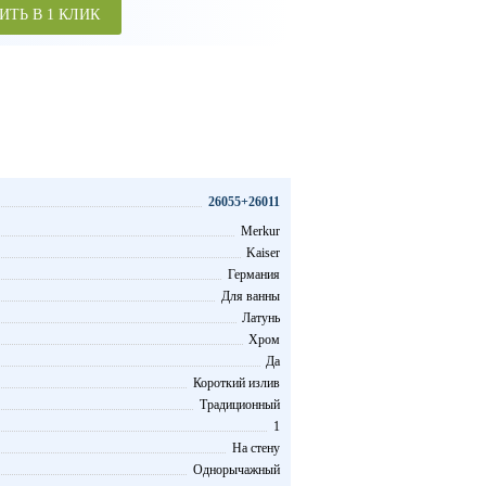
ИТЬ В 1 КЛИК
26055+26011
Merkur
Kaiser
Германия
Для ванны
Латунь
Хром
Да
Короткий излив
Традиционный
1
На стену
Однорычажный