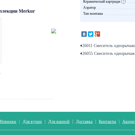
Керамический картридж
?
Аэратор
ллекции Merkur
Тип монтажа
♦26011 Смеситель однорычаж
♦26055 Смеситель однорыча
д
Новинки
Для кухни
Для ванной
Доставка
Контакты
Акции