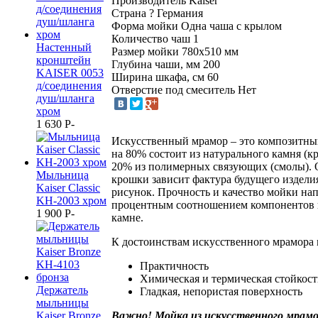
Производитель
Kaiser
Страна
?
Германия
Форма мойки
Одна чаша с крылом
Количество чаш
1
Настенный
Размер мойки
780х510 мм
кронштейн
Глубина чаши, мм
200
KAISER 0053
Ширина шкафа, см
60
д/соединения
Отверстие под смеситель
Нет
душ/шланга
хром
1 630
P
-
Искусственный мрамор – это композитны
на 80% состоит из натурального камня (к
20% из полимерных связующих (смолы). 
Мыльница
крошки зависит фактура будущего изделия
Kaiser Сlassic
рисунок. Прочность и качество мойки на
KH-2003 хром
процентным соотношением компонентов 
1 900
P
-
камне.
К достоинствам искусственного мрамора 
Практичность
Химическая и термическая стойкост
Держатель
Гладкая, непористая поверхность
мыльницы
Kaiser Bronze
Важно! Мойка из искусственного мрам