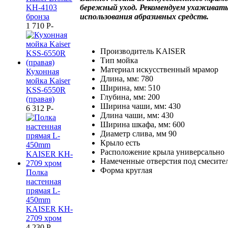
KH-4103
бережный уход. Рекомендуем ухаживать 
бронза
использования абразивных средств.
1 710
P
-
Производитель KAISER
Тип мойка
Материал искусственный мрамор
Кухонная
Длина, мм: 780
мойка Kaiser
Ширина, мм: 510
KSS-6550R
Глубина, мм: 200
(правая)
Ширина чаши, мм: 430
6 312
P
-
Длина чаши, мм: 430
Ширина шкафа, мм: 600
Диаметр слива, мм 90
Крыло есть
Расположение крыла универсально
Намеченные отверстия под смесител
Форма круглая
Полка
настенная
прямая L-
450mm
KAISER KH-
2709 хром
4 230
P
-