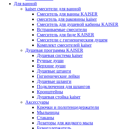
Для ванной
kaiser смесители для ванной
Смеситель для ванны KAISER
смеситель для раковины kaiser
Смеситель для душевой кабины KAISER
Встраиваемые смесители
Смеситель для биде KAISER
Смесители с гигиеническим душем
Комплект смесителей kaiser
Душевая программа KAISER
Душевая система kaiser
Ручные души
Верхние души
Душевые штанги
Гигиенические лейки
Душевые шланги
Подключения для шлангов
Кронштейны
Душевая стойка kaiser
Аксессуары
Крючки и полотенцедержатели
Мыльницы
Стаканы
Дозаторы для жидкого мыла
Бумагодержатель