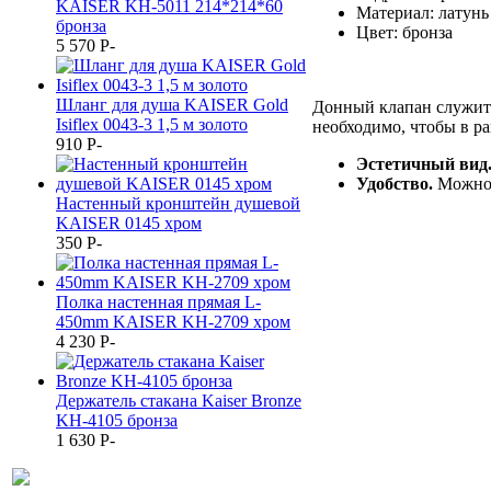
KAISER KH-5011 214*214*60
Материал: латунь
бронза
Цвет: бронза
5 570
P
-
Шланг для душа KAISER Gold
Донный клапан служит д
Isiflex 0043-3 1,5 м золото
необходимо, чтобы в ра
910
P
-
Эстетичный вид
Удобство.
Можно 
Настенный кронштейн душевой
KAISER 0145 хром
350
P
-
Полка настенная прямая L-
450mm KAISER KH-2709 хром
4 230
P
-
Держатель стакана Kaiser Bronze
KH-4105 бронза
1 630
P
-