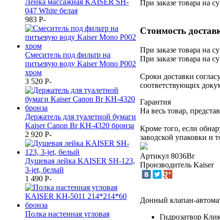
Лейка массажная KAISER SH-
При заказе товара на с
047 White белая
983
P
-
Стоимость достав
При заказе товара на с
Смеситель под фильтр на
При заказе товара на су
питьевую воду Kaiser Mono P002
хром
Сроки доставки согласу
3 520
P
-
соответствующих доку
Гарантия
На весь товар, предста
Держатель для туалетной бумаги
Kaiser Canon Br KH-4320 бронза
Кроме того, если обна
2 920
P
-
заводской упаковки и т
Артикул
8036Br
Душевая лейка KAISER SH-123,
Производитель
Kaiser
3-jet, белый
1 490
P
-
Донный клапан-автома
Полка настенная угловая
Гидрозатвор Кли