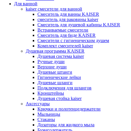
Для ванной
kaiser смесители для ванной
Смеситель для ванны KAISER
смеситель для раковины kaiser
Смеситель для душевой кабины KAISER
Встраиваемые смесители
Смеситель для биде KAISER
Смесители с гигиеническим душем
Комплект смесителей kaiser
Душевая программа KAISER
Душевая система kaiser
Ручные души
Верхние души
Душевые штанги
Гигиенические лейки
Душевые шланги
Подключения для шлангов
Кронштейны
Душевая стойка kaiser
Аксессуары
Крючки и полотенцедержатели
Мыльницы
Стаканы
Дозаторы для жидкого мыла
Бумагодержатель