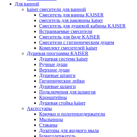
Для ванной
kaiser смесители для ванной
Смеситель для ванны KAISER
смеситель для раковины kaiser
Смеситель для душевой кабины KAISER
Встраиваемые смесители
Смеситель для биде KAISER
Смесители с гигиеническим душем
Комплект смесителей kaiser
Душевая программа KAISER
Душевая система kaiser
Ручные души
Верхние души
Душевые штанги
Гигиенические лейки
Душевые шланги
Подключения для шлангов
Кронштейны
Душевая стойка kaiser
Аксессуары
Крючки и полотенцедержатели
Мыльницы
Стаканы
Дозаторы для жидкого мыла
Бумагодержатель