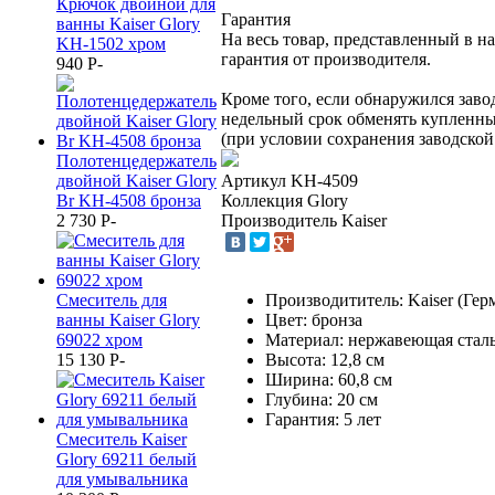
Крючок двойной для
Гарантия
ванны Kaiser Glory
На весь товар, представленный в н
KH-1502 хром
гарантия от производителя.
940
P
-
Кроме того, если обнаружился заво
недельный срок обменять купленны
(при условии сохранения заводской
Полотенцедержатель
Артикул
KH-4509
двойной Kaiser Glory
Коллекция
Glory
Br KH-4508 бронза
Производитель
Kaiser
2 730
P
-
Смеситель для
Производититель: Kaiser (Гер
ванны Kaiser Glory
Цвет: бронза
69022 хром
Материал: нержавеющая стал
15 130
P
-
Высота: 12,8 см
Ширина: 60,8 см
Глубина: 20 см
Гарантия: 5 лет
Смеситель Kaiser
Glory 69211 белый
для умывальника