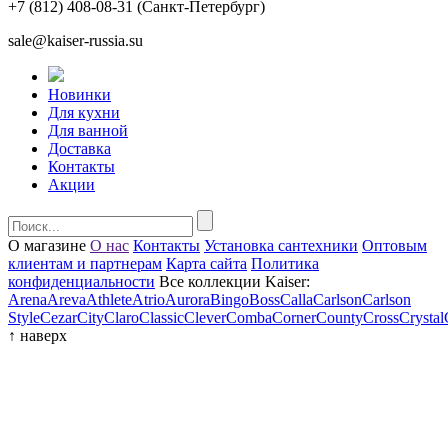
+7 (812) 408-08-31
(Санкт-Петербург)
sale@kaiser-russia.su
Новинки
Для кухни
Для ванной
Доставка
Контакты
Акции
О магазине
О нас
Контакты
Установка сантехники
Оптовым
клиентам и партнерам
Карта сайта
Политика
конфиденциальности
Все коллекции Kaiser:
Arena
Areva
Athlete
Atrio
Aurora
Bingo
Boss
Calla
Carlson
Carlson
Style
Cezar
City
Claro
Classic
Clever
Comba
Corner
County
Cross
Crystal
↑
наверх