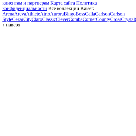
клиентам и партнерам
Карта сайта
Политика
конфиденциальности
Все коллекции Kaiser:
Arena
Areva
Athlete
Atrio
Aurora
Bingo
Boss
Calla
Carlson
Carlson
Style
Cezar
City
Claro
Classic
Clever
Comba
Corner
County
Cross
Crystal
↑
наверх