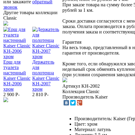
или закажите
обратный
При заказе товара на сумму более 
звонок
рублей за 1 км.
Другие товары коллекции
Classic
Сроки доставки согласуются с ме
заказа. Оплата производится в руб
получения заказа и соответствующ
Гарантия
На весь товар, представленный в 
гарантия от производителя.
Держатель
Смесит
Ерш для
Держатель
стакана
Держатель
Kaiser C
Кроме того, если обнаружился зав
туалета
для
Kaiser Classic
для
16011 
недельный срок обменять купленн
настенный
полотенца
KH-2005
полотенца
для
(при условии сохранения заводско
Kaiser Classic
Kaiser Classic
хром
Kaiser Classic
умывал
KH-2006
KH-2007
1 470
P
-
KH-2001
7 066
P
Артикул
KH-2002
хром
хром
хром
Коллекция
Classic
2 900
P
-
2 810
P
-
2 280
P
-
Производитель
Kaiser
Производититель: Kaiser (Ге
Цвет: хром
Материал: латунь
Диаметр: 5,5 см