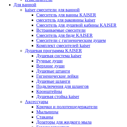
Для ванной
kaiser смесители для ванной
Смеситель для ванны KAISER
смеситель для раковины kaiser
Смеситель для душевой кабины KAISER
Встраиваемые смесители
Смеситель для биде KAISER
Смесители с гигиеническим душем
Комплект смесителей kaiser
Душевая программа KAISER
Душевая система kaiser
Ручные души
Верхние души
Душевые штанги
Гигиенические лейки
Душевые шланги
Подключения для шлангов
Кронштейны
Душевая стойка kaiser
Аксессуары
Крючки и полотенцедержатели
Мыльницы
Стаканы
Дозаторы для жидкого мыла