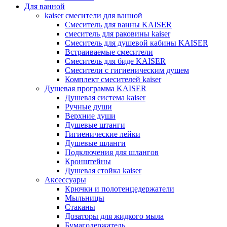
Для ванной
kaiser смесители для ванной
Смеситель для ванны KAISER
смеситель для раковины kaiser
Смеситель для душевой кабины KAISER
Встраиваемые смесители
Смеситель для биде KAISER
Смесители с гигиеническим душем
Комплект смесителей kaiser
Душевая программа KAISER
Душевая система kaiser
Ручные души
Верхние души
Душевые штанги
Гигиенические лейки
Душевые шланги
Подключения для шлангов
Кронштейны
Душевая стойка kaiser
Аксессуары
Крючки и полотенцедержатели
Мыльницы
Стаканы
Дозаторы для жидкого мыла
Бумагодержатель