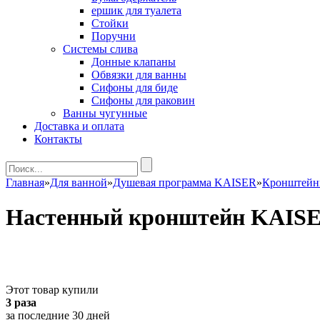
ершик для туалета
Стойки
Поручни
Системы слива
Донные клапаны
Обвязки для ванны
Сифоны для биде
Сифоны для раковин
Ванны чугунные
Доставка и оплата
Контакты
Главная
»
Для ванной
»
Душевая программа KAISER
»
Кронштей
Настенный кронштейн KAISER
Этот товар купили
3 раза
за последние 30 дней