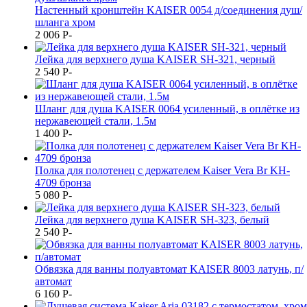
Настенный кронштейн KAISER 0054 д/соединения душ/
шланга хром
2 006
P
-
Лейка для верхнего душа KAISER SH-321, черный
2 540
P
-
Шланг для душа KAISER 0064 усиленный, в оплётке из
нержавеющей стали, 1.5м
1 400
P
-
Полка для полотенец с держателем Kaiser Vera Br KH-
4709 бронза
5 080
P
-
Лейка для верхнего душа KAISER SH-323, белый
2 540
P
-
Обвязка для ванны полуавтомат KAISER 8003 латунь, п/
автомат
6 160
P
-