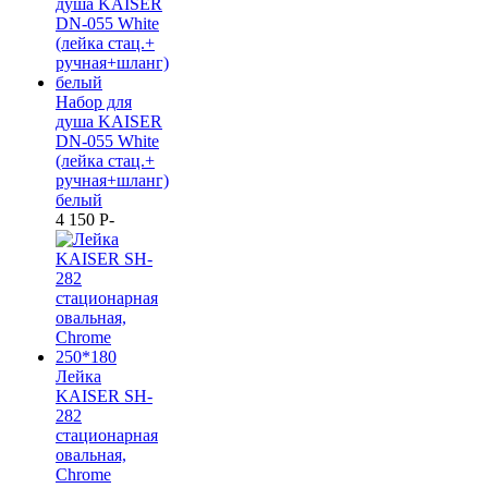
Набор для
душа KAISER
DN-055 White
(лейка стац.+
ручная+шланг)
белый
4 150
P
-
Лейка
KAISER SH-
282
стационарная
овальная,
Chrome