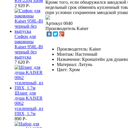
KH-2204 хром
Кроме того, если обнаружился заводской 
2 920
P
-
недельный срок обменять купленный тов
(при условии сохранения заводской упако
Артикул
0040
Производитель
Kaiser
Cифон для
раковины
Kaiser 958L-Bl
Производитель: Kaiser
черный без
Монтаж: Настенный
выпуска
Назначение: Кронштейн для душев
7 620
P
-
Материал: Латунь
Цвет: Хром
Шланг для
душа KAISER
0062
усиленный, из
ПВХ, 1.7м
890
P
-