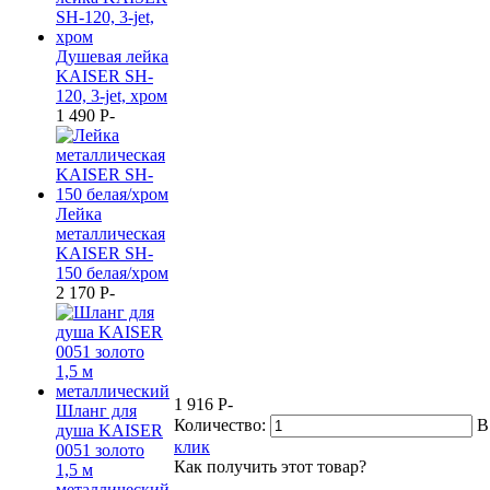
Душевая лейка
KAISER SH-
120, 3-jet, хром
1 490
P
-
Лейка
металлическая
KAISER SH-
150 белая/хром
2 170
P
-
1 916
P
-
Шланг для
Количество:
В
душа KAISER
клик
0051 золото
Как получить этот товар?
1,5 м
металлический