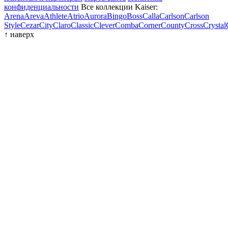
конфиденциальности
Все коллекции Kaiser:
Arena
Areva
Athlete
Atrio
Aurora
Bingo
Boss
Calla
Carlson
Carlson
Style
Cezar
City
Claro
Classic
Clever
Comba
Corner
County
Cross
Crystal
↑
наверх