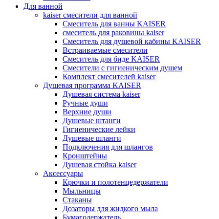
Для ванной
kaiser смесители для ванной
Смеситель для ванны KAISER
смеситель для раковины kaiser
Смеситель для душевой кабины KAISER
Встраиваемые смесители
Смеситель для биде KAISER
Смесители с гигиеническим душем
Комплект смесителей kaiser
Душевая программа KAISER
Душевая система kaiser
Ручные души
Верхние души
Душевые штанги
Гигиенические лейки
Душевые шланги
Подключения для шлангов
Кронштейны
Душевая стойка kaiser
Аксессуары
Крючки и полотенцедержатели
Мыльницы
Стаканы
Дозаторы для жидкого мыла
Бумагодержатель