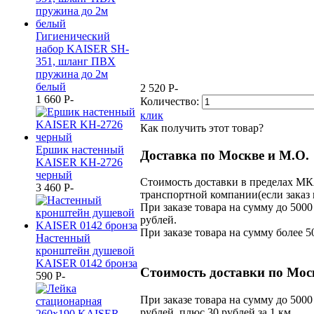
Гигиенический
набор KAISER SH-
351, шланг ПВХ
пружина до 2м
белый
2 520
P
-
1 660
P
-
Количество:
клик
Как получить этот товар?
Ершик настенный
Доставка по Москве и М.О.
KAISER KH-2726
черный
Стоимость доставки в пределах МК
3 460
P
-
транспортной компании(если заказ 
При заказе товара на сумму до 5000
рублей.
При заказе товара на сумму более 5
Настенный
кронштейн душевой
KAISER 0142 бронза
Стоимость доставки по Мос
590
P
-
При заказе товара на сумму до 5000
рублей, плюс 30 рублей за 1 км.