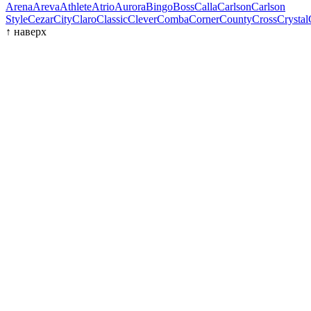
Arena
Areva
Athlete
Atrio
Aurora
Bingo
Boss
Calla
Carlson
Carlson
Style
Cezar
City
Claro
Classic
Clever
Comba
Corner
County
Cross
Crystal
↑
наверх