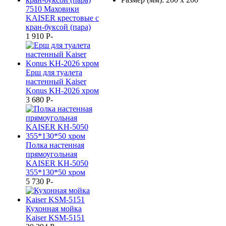
7510 Маховики
KAISER крестовые с
кран-буксой (пара)
1 910
P
-
Ерш для туалета
настенный Kaiser
Konus KH-2026 хром
3 680
P
-
Полка настенная
прямоугольная
KAISER KH-5050
355*130*50 хром
5 730
P
-
Кухонная мойка
Kaiser KSM-5151