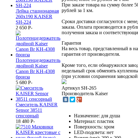
При заказе товара на сумму более 5
рублей за 1 км.
Лейка стационарная
260x190 KAISER
Сроки доставки согласуются с мен
SH-224
заказа. Оплата производится в рубл
2 650
P
-
получения заказа и соответствующ
Гарантия
На весь товар, представленный в н
гарантия от производителя.
Полотенцедержатель
Кроме того, если обнаружился заво
двойной Kaiser
недельный срок обменять купленны
Canon Br KH-4308
(при условии сохранения заводской
бронза
5 680
P
-
Артикул
SH-265
Производитель
Kaiser
Смеситель KAISER
Sensor 38511
сенсорный
Назначение: для душа
18 480
P
-
Материал: пластик
Поверхность: хром
LED-подсвета: нет
Размер (мм): 200 х 200