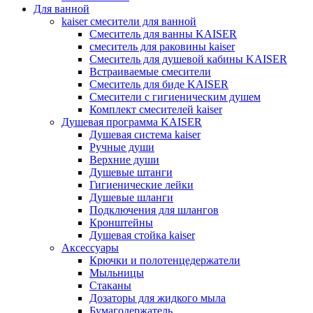
Для ванной
kaiser смесители для ванной
Смеситель для ванны KAISER
смеситель для раковины kaiser
Смеситель для душевой кабины KAISER
Встраиваемые смесители
Смеситель для биде KAISER
Смесители с гигиеническим душем
Комплект смесителей kaiser
Душевая программа KAISER
Душевая система kaiser
Ручные души
Верхние души
Душевые штанги
Гигиенические лейки
Душевые шланги
Подключения для шлангов
Кронштейны
Душевая стойка kaiser
Аксессуары
Крючки и полотенцедержатели
Мыльницы
Стаканы
Дозаторы для жидкого мыла
Бумагодержатель