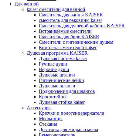
Для ванной
kaiser смесители для ванной
Смеситель для ванны KAISER
смеситель для раковины kaiser
Смеситель для душевой кабины KAISER
Встраиваемые смесители
Смеситель для биде KAISER
Смесители с гигиеническим душем
Комплект смесителей kaiser
Душевая программа KAISER
Душевая система kaiser
Ручные души
Верхние души
Душевые штанги
Гигиенические лейки
Душевые шланги
Подключения для шлангов
Кронштейны
Душевая стойка kaiser
Аксессуары
Крючки и полотенцедержатели
Мыльницы
Стаканы
Дозаторы для жидкого мыла
Бумагодержатель