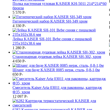
Полка настенная угловая KAISER KH-5011 214*214*60
бронза
5 570
P
-
Гигиенический набор KAISER SH-349 хром
4 330
P
-
Лейка KAISER SH-101 Bebe синяя с пищалкой
235х102х38.6 мм
1 280
P
-
Стационарная душевая лейка KAISER SH-302, хром
4 650
P
-
Шланг для биде KAISER 0085 нерж. сталь, 0,8-1,0м
650
P
-
Смеситель Kaiser Aria 03011 для раковины, картридж
Ф35, хром
12 097
P
-
6282 Картридж термостатический KAISER для