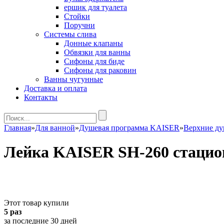
ершик для туалета
Стойки
Поручни
Системы слива
Донные клапаны
Обвязки для ванны
Сифоны для биде
Сифоны для раковин
Ванны чугунные
Доставка и оплата
Контакты
Главная
»
Для ванной
»
Душевая программа KAISER
»
Верхние д
Лейка KAISER SH-260 стацио
Этот товар купили
5 раз
за последние 30 дней