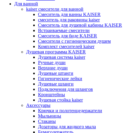
Для ванной
kaiser смесители для ванной
Смеситель для ванны KAISER
смеситель для раковины kaiser
Смеситель для душевой кабины KAISER
Встраиваемые смесители
Смеситель для биде KAISER
Смесители с гигиеническим душем
Комплект смесителей kaiser
Душевая программа KAISER
Душевая система kaiser
Ручные души
Верхние души
Душевые штанги
Гигиенические лейки
Душевые шланги
Подключения для шлангов
Кронштейны
Душевая стойка kaiser
Аксессуары
Крючки и полотенцедержатели
Мыльницы
Стаканы
Дозаторы для жидкого мыла
Бумагодержатель