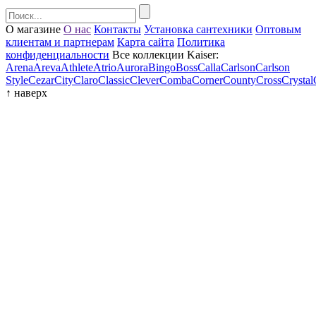
О магазине
О нас
Контакты
Установка сантехники
Оптовым
клиентам и партнерам
Карта сайта
Политика
конфиденциальности
Все коллекции Kaiser:
Arena
Areva
Athlete
Atrio
Aurora
Bingo
Boss
Calla
Carlson
Carlson
Style
Cezar
City
Claro
Classic
Clever
Comba
Corner
County
Cross
Crystal
↑
наверх