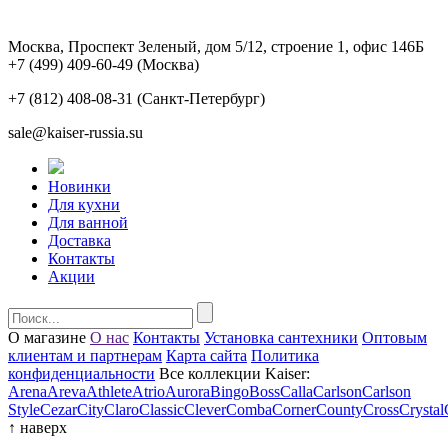
Москва, Проспект Зеленый, дом 5/12, строение 1, офис 146Б
+7 (499) 409-60-49
(Москва)
+7 (812) 408-08-31
(Санкт-Петербург)
sale@kaiser-russia.su
Новинки
Для кухни
Для ванной
Доставка
Контакты
Акции
О магазине
О нас
Контакты
Установка сантехники
Оптовым
клиентам и партнерам
Карта сайта
Политика
конфиденциальности
Все коллекции Kaiser:
Arena
Areva
Athlete
Atrio
Aurora
Bingo
Boss
Calla
Carlson
Carlson
Style
Cezar
City
Claro
Classic
Clever
Comba
Corner
County
Cross
Crystal
↑
наверх