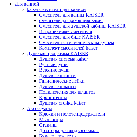
Для ванной
kaiser смесители для ванной
Смеситель для ванны KAISER
смеситель для раковины kaiser
Смеситель для душевой кабины KAISER
Встраиваемые смесители
Смеситель для биде KAISER
Смесители с гигиеническим душем
Комплект смесителей kaiser
Душевая программа KAISER
Душевая система kaiser
Ручные души
Верхние души
Душевые штанги
Гигиенические лейки
Душевые шланги
Подключения для шлангов
Кронштейны
Душевая стойка kaiser
Аксессуары
Крючки и полотенцедержатели
Мыльницы
Стаканы
Дозаторы для жидкого мыла
Бумагодержатель