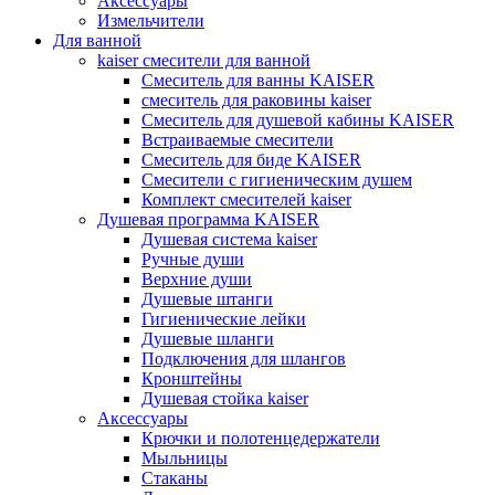
Аксессуары
Измельчители
Для ванной
kaiser смесители для ванной
Смеситель для ванны KAISER
смеситель для раковины kaiser
Смеситель для душевой кабины KAISER
Встраиваемые смесители
Смеситель для биде KAISER
Смесители с гигиеническим душем
Комплект смесителей kaiser
Душевая программа KAISER
Душевая система kaiser
Ручные души
Верхние души
Душевые штанги
Гигиенические лейки
Душевые шланги
Подключения для шлангов
Кронштейны
Душевая стойка kaiser
Аксессуары
Крючки и полотенцедержатели
Мыльницы
Стаканы