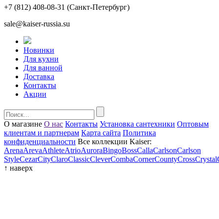
+7 (812) 408-08-31
(Санкт-Петербург)
sale@kaiser-russia.su
Новинки
Для кухни
Для ванной
Доставка
Контакты
Акции
О магазине
О нас
Контакты
Установка сантехники
Оптовым
клиентам и партнерам
Карта сайта
Политика
конфиденциальности
Все коллекции Kaiser:
Arena
Areva
Athlete
Atrio
Aurora
Bingo
Boss
Calla
Carlson
Carlson
Style
Cezar
City
Claro
Classic
Clever
Comba
Corner
County
Cross
Crystal
↑
наверх