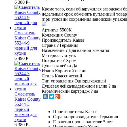
6 380
P
-
Кроме того, если обнаружился заводской бр
недельный срок обменять купленный това
(при условии сохранения заводской упаковк
Артикул
5500К
Смеситель
Коллекция
County
Kaiser County
Производитель
Kaiser
55244-9
Страна
?
Германия
черный для
Назначение
?
Для ванной комнаты
кухни
Материал
Латунь
6 490
P
-
Покрытие
?
Хром
Душевая лейка
Да
Излив
Короткий излив
Стиль
Классический
Тип управления
Однорычажный
Душевая лейка/выдвижной излив
?
да
Керамический картридж
?
да
Смеситель
Kaiser County
55244-3
черный
Производитель: Kaiser
мрамор для
Страна-производитель: Германия
кухни
Гарантия производителя: 5 лет
6 380
P
-
Цвет (покрытие): Хром