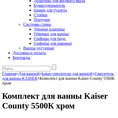
Дозаторы для жидкого мыла
Бумагодержатель
ершик для туалета
Стойки
Поручни
Системы слива
Донные клапаны
Обвязки для ванны
Сифоны для биде
Сифоны для раковин
Ванны чугунные
Доставка и оплата
Контакты
Главная
»
Для ванной
»
kaiser смесители для ванной
»
Смеситель
для ванны KAISER
»
Комплект для ванны Kaiser County 5500К
хром
Комплект для ванны Kaiser
County 5500К хром