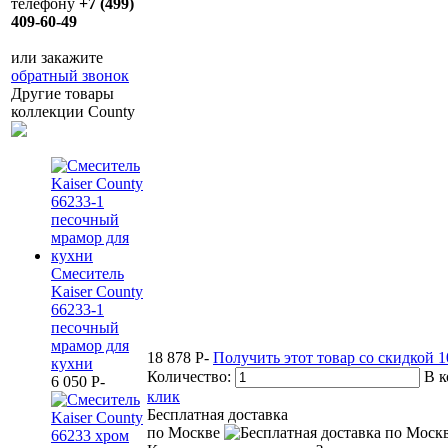
телефону
+7 (499)
409-60-49
или закажите
обратный звонок
Другие товары
коллекции County
Смеситель
Kaiser County
66233-1
песочный
мрамор для
18 878
P
-
Получить этот товар со скидкой 
кухни
Количество:
В к
6 050
P
-
клик
Бесплатная доставка
по Москве