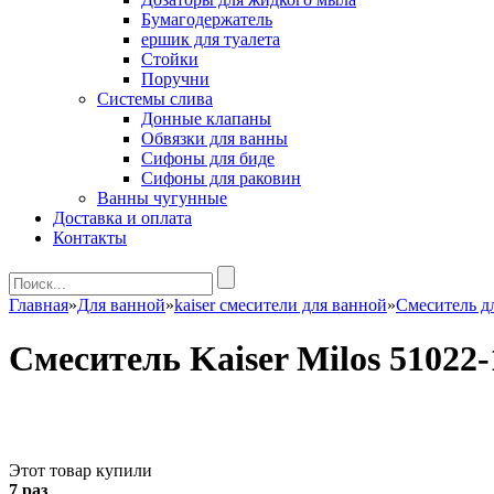
Бумагодержатель
ершик для туалета
Стойки
Поручни
Системы слива
Донные клапаны
Обвязки для ванны
Сифоны для биде
Сифоны для раковин
Ванны чугунные
Доставка и оплата
Контакты
Главная
»
Для ванной
»
kaiser смесители для ванной
»
Смеситель 
Смеситель Kaiser Milos 51022
Этот товар купили
7 раз