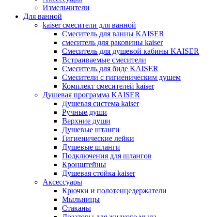
Измельчители
Для ванной
kaiser смесители для ванной
Смеситель для ванны KAISER
смеситель для раковины kaiser
Смеситель для душевой кабины KAISER
Встраиваемые смесители
Смеситель для биде KAISER
Смесители с гигиеническим душем
Комплект смесителей kaiser
Душевая программа KAISER
Душевая система kaiser
Ручные души
Верхние души
Душевые штанги
Гигиенические лейки
Душевые шланги
Подключения для шлангов
Кронштейны
Душевая стойка kaiser
Аксессуары
Крючки и полотенцедержатели
Мыльницы
Стаканы
Дозаторы для жидкого мыла