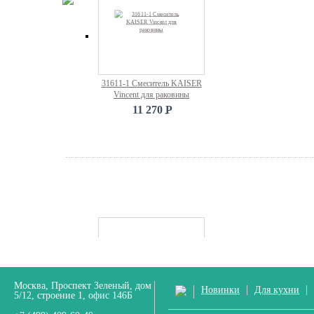
31611-1 Смеситель KAISER
Vincent для раковины
11 270
P
-
Москва, Проспект Зеленый, дом
Новинки
Для кухни
5/12, строение 1, офис 146Б