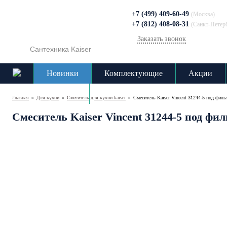
+7 (499) 409-60-49
(Москва)
+7 (812) 408-08-31
(Санкт-Петер
Заказать звонок
Сантехника Kaiser
Новинки
Комплектующие
Акции
Доставка и оплата
Контакты
Главная
»
Для кухни
»
Cмеситель для кухни kaiser
»
Смеситель Kaiser Vincent 31244-5 под фил
Смеситель Kaiser Vincent 31244-5 под фи