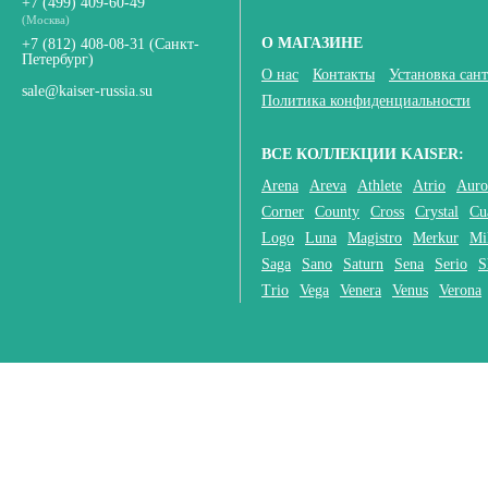
+7 (499) 409-60-49
(Москва)
31544-1 Смеситель KAISER
О МАГАЗИНЕ
+7 (812) 408-08-31
(Санкт-
Vincent бронза для мойки
Петербург)
12 430
P
-
О нас
Контакты
Установка сан
sale@kaiser-russia.su
Политика конфиденциальности
ВСЕ КОЛЛЕКЦИИ KAISER:
Arena
Areva
Athlete
Atrio
Auro
Corner
County
Cross
Crystal
Cu
Logo
Luna
Magistro
Merkur
Mi
Saga
Sano
Saturn
Sena
Serio
S
Trio
Vega
Venera
Venus
Verona
Смеситель Kaiser Vincent
31844-2 черный мрамор под
фильтр для кухни
12 210
P
-