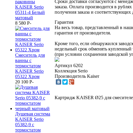
Сроки доставки согласуются с менед
раковины
заказа. Оплата производится в рублях
KAISER Serio
получения заказа и соответствующих 
05311-4 Белый
матовый
Гарантия
8 580
P
-
На весь товар, представленный в наш
гарантия от производителя.
Кроме того, если обнаружился заводск
недельный срок обменять купленный 
(при условии сохранения заводской уп
Смеситель для
ванны с
Артикул
6202
термостатом
Коллекция
Serio
KAISER Serio
Производитель
Kaiser
05322 Хром
20 100
P
-
Картридж KАISER Ø25 для смесителей
Душевая система
KAISER Serio
05382-9 с
термостатом