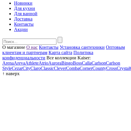
Новинки
Для кухни
Для ванной
Доставка
Контакты
Акции
О магазине
О нас
Контакты
Установка сантехники
Оптовым
клиентам и партнерам
Карта сайта
Политика
конфиденциальности
Все коллекции Kaiser:
Arena
Areva
Athlete
Atrio
Aurora
Bingo
Boss
Calla
Carlson
Carlson
Style
Cezar
City
Claro
Classic
Clever
Comba
Corner
County
Cross
Crystal
↑
наверх