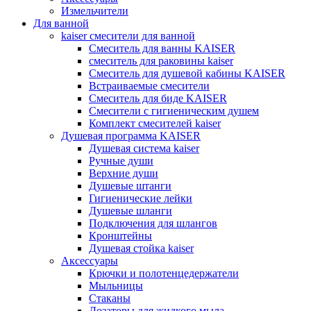
Измельчители
Для ванной
kaiser смесители для ванной
Смеситель для ванны KAISER
смеситель для раковины kaiser
Смеситель для душевой кабины KAISER
Встраиваемые смесители
Смеситель для биде KAISER
Смесители с гигиеническим душем
Комплект смесителей kaiser
Душевая программа KAISER
Душевая система kaiser
Ручные души
Верхние души
Душевые штанги
Гигиенические лейки
Душевые шланги
Подключения для шлангов
Кронштейны
Душевая стойка kaiser
Аксессуары
Крючки и полотенцедержатели
Мыльницы
Стаканы
Дозаторы для жидкого мыла