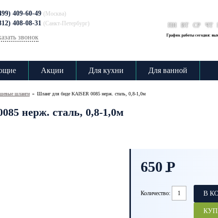
499) 409-60-49
(Москва)
812) 408-08-31
(Санкт-Петербург)
ПН
ВТ
СР
ЧТ
График работы сегодня: вы
казать звонок
ющие
Акции
Для кухни
Для ванной
шевые шланги
»
Шланг для биде KAISER 0085 нерж. сталь, 0,8-1,0м
85 нерж. сталь, 0,8-1,0м
650
P
-
Количество:
В К
КУП