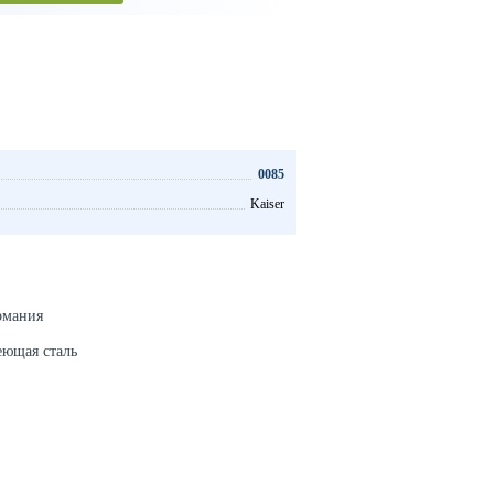
0085
Kaiser
рмания
еющая сталь