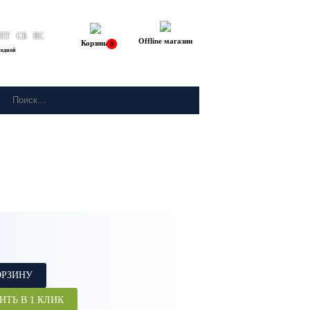
ПТ
СБ
ВС
Offline магазин
Корзина
0
ходной
ОРЗИНУ
ИТЬ В 1 КЛИК