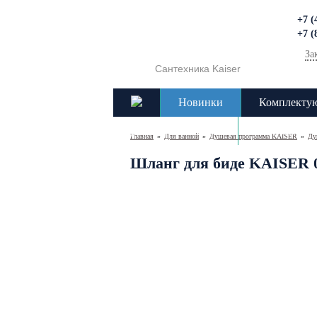
+7 (
+7 (
За
Сантехника Kaiser
Новинки
Комплекту
Доставка и оплата
Контакты
Главная
»
Для ванной
»
Душевая программа KAISER
»
Ду
Шланг для биде KAISER 00