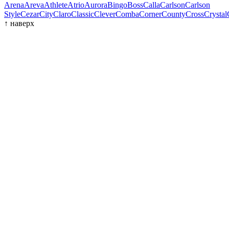
Arena
Areva
Athlete
Atrio
Aurora
Bingo
Boss
Calla
Carlson
Carlson
Style
Cezar
City
Claro
Classic
Clever
Comba
Corner
County
Cross
Crystal
↑
наверх