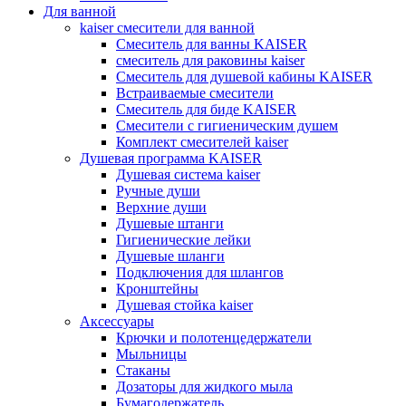
Для ванной
kaiser смесители для ванной
Смеситель для ванны KAISER
смеситель для раковины kaiser
Смеситель для душевой кабины KAISER
Встраиваемые смесители
Смеситель для биде KAISER
Смесители с гигиеническим душем
Комплект смесителей kaiser
Душевая программа KAISER
Душевая система kaiser
Ручные души
Верхние души
Душевые штанги
Гигиенические лейки
Душевые шланги
Подключения для шлангов
Кронштейны
Душевая стойка kaiser
Аксессуары
Крючки и полотенцедержатели
Мыльницы
Стаканы
Дозаторы для жидкого мыла
Бумагодержатель