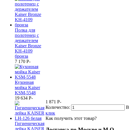
Полка для
полотенец с
держателем
Kaiser Bronze
KH-4109
бронза
7 170
P
-
Кухонная
мойка Kaiser
KSM-5548
19 634
P
-
1 871
P
-
Количество:
В
клик
Как получить этот товар?
Гигиеническая
лейка KAISER
Доставка по Москве и М.О.