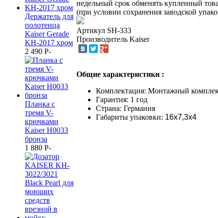
недельный срок обменять купленный тов
(при условии сохранения заводской упако
Держатель для
полотенца
Артикул
SH-333
Kaiser Gerade
Производитель
Kaiser
KH-2017 хром
2 490
P
-
Общие характеристики :
Комплектация: Монтажный компле
Гарантия: 1 год
Планка с
Страна: Германия
тремя V-
Габариты упаковки:
16х7,3х4
крючками
Kaiser H0033
бронза
1 880
P
-