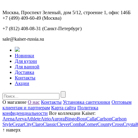
Москва, Проспект Зеленый, дом 5/12, строение 1, офис 146Б
+7 (499) 409-60-49
(Москва)
+7 (812) 408-08-31
(Санкт-Петербург)
sale@kaiser-russia.su
Новинки
Для кухни
Для ванной
Доставка
Контакты
Акции
О магазине
О нас
Контакты
Установка сантехники
Оптовым
клиентам и партнерам
Карта сайта
Политика
конфиденциальности
Все коллекции Kaiser:
Arena
Areva
Athlete
Atrio
Aurora
Bingo
Boss
Calla
Carlson
Carlson
Style
Cezar
City
Claro
Classic
Clever
Comba
Corner
County
Cross
Crystal
↑
наверх