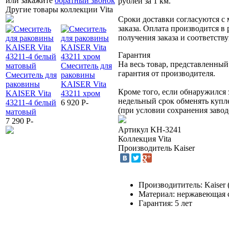
или закажите
обратный звонок
рублей за 1 км.
Другие товары коллекции Vita
Сроки доставки согласуются с
заказа. Оплата производится в
получения заказа и соответст
Гарантия
На весь товар, представленный
Смеситель для
гарантия от производителя.
Смеситель для
раковины
Смеситель для
раковины
KAISER Vita
43011-15
раковины
Кроме того, если обнаружился 
KAISER Vita
43211 хром
Смеситель
KAISER Vita
недельный срок обменять купл
43211-4 белый
6 920
P
-
KAISER Vita
43311-4 белый
(при условии сохранения завод
матовый
для раковины,
матовый
7 290
P
-
воронёная
8 640
P
-
Артикул
KH-3241
сталь
Коллекция
Vita
7 820
P
-
Производитель
Kaiser
Производититель: Kaiser 
Материал: нержавеющая 
Гарантия: 5 лет