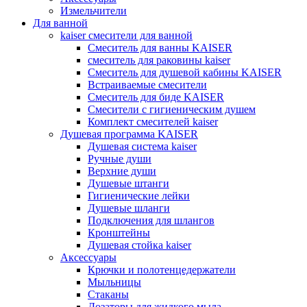
Измельчители
Для ванной
kaiser смесители для ванной
Смеситель для ванны KAISER
смеситель для раковины kaiser
Смеситель для душевой кабины KAISER
Встраиваемые смесители
Смеситель для биде KAISER
Смесители с гигиеническим душем
Комплект смесителей kaiser
Душевая программа KAISER
Душевая система kaiser
Ручные души
Верхние души
Душевые штанги
Гигиенические лейки
Душевые шланги
Подключения для шлангов
Кронштейны
Душевая стойка kaiser
Аксессуары
Крючки и полотенцедержатели
Мыльницы
Стаканы
Дозаторы для жидкого мыла