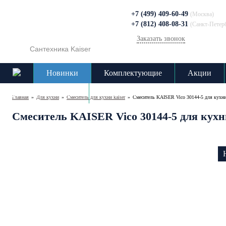
+7 (499) 409-60-49
(Москва)
+7 (812) 408-08-31
(Санкт-Петер
Заказать звонок
Сантехника Kaiser
Новинки
Комплектующие
Акции
Доставка и оплата
Контакты
Главная
»
Для кухни
»
Cмеситель для кухни kaiser
»
Смеситель KAISER Vico 30144-5 для кухни
Смеситель KAISER Vico 30144-5 для кухн