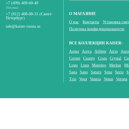
+7 (499) 409-60-49
Смеситель Kaiser Vico 30011
(Москва)
хром для умывальника
О МАГАЗИНЕ
+7 (812) 408-08-31
(Санкт-
Петербург)
5 308
P
-
О нас
Контакты
Установка сан
sale@kaiser-russia.su
Политика конфиденциальности
ВСЕ КОЛЛЕКЦИИ KAISER:
Arena
Areva
Athlete
Atrio
Auro
Corner
County
Cross
Crystal
Cu
Logo
Luna
Magistro
Merkur
Mi
Saga
Sano
Saturn
Sena
Serio
S
Trio
Vega
Venera
Venus
Verona
Смеситель Kaiser Vico 30033
хром для кухни
6 270
P
-