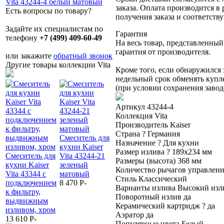
заказа. Оплата производится в
Есть вопросы по товару?
получения заказа и соответст
Задайте их специалистам по
Гарантия
телефону
+7 (499) 409-60-49
На весь товар, представленный
гарантия от производителя.
или закажите
обратный звонок
Другие товары коллекции Vita
Кроме того, если обнаружился 
недельный срок обменять купл
(при условии сохранения завод
Артикул
43244-4
Коллекция
Vita
Производитель
Kaiser
Страна
?
Германия
Смеситель для
Смеситель для
Назначение
?
Для кухни
кухни Kaiser
раковины
Размер излива
?
189х234 мм
Смеситель для
Vita 43244-21
Смеситель для
KAISER Vita
Размеры (высота)
368 мм
кухни Kaiser
зеленый
кухни Kaiser
43211-15
Количество рычагов управлен
Vita 43344 с
матовый
Vita 43344-17 с
вороненая
Стиль
Классический
подключением
8 470
P
-
подключением
сталь
Варианты излива
Высокий изл
к фильтру,
к фильтру,
8 580
P
-
Поворотный излив
да
выдвижным
бежевый
Керамический картридж
?
да
изливом, хром
матовый
Аэратор
да
13 610
P
-
13 610
P
-
Популярные цвета
Белый