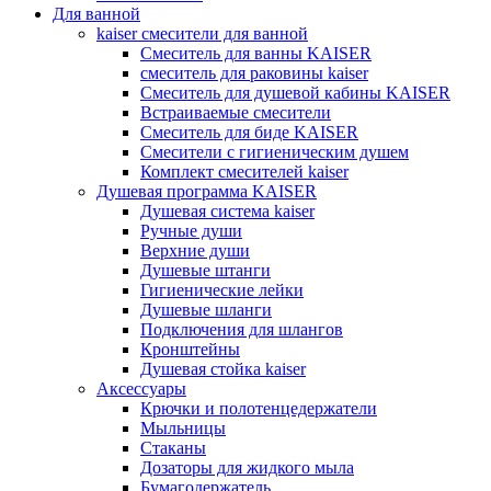
Для ванной
kaiser смесители для ванной
Смеситель для ванны KAISER
смеситель для раковины kaiser
Смеситель для душевой кабины KAISER
Встраиваемые смесители
Смеситель для биде KAISER
Смесители с гигиеническим душем
Комплект смесителей kaiser
Душевая программа KAISER
Душевая система kaiser
Ручные души
Верхние души
Душевые штанги
Гигиенические лейки
Душевые шланги
Подключения для шлангов
Кронштейны
Душевая стойка kaiser
Аксессуары
Крючки и полотенцедержатели
Мыльницы
Стаканы
Дозаторы для жидкого мыла
Бумагодержатель