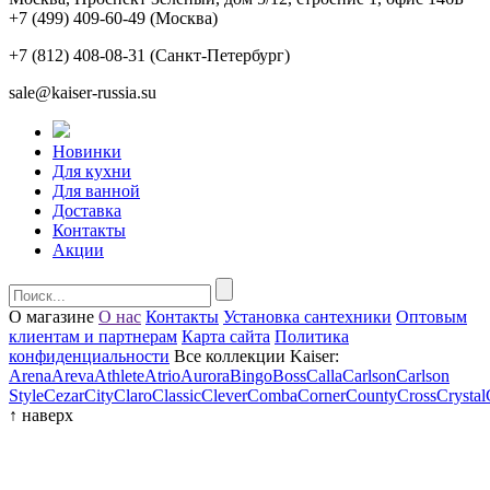
+7 (499) 409-60-49
(Москва)
+7 (812) 408-08-31
(Санкт-Петербург)
sale@kaiser-russia.su
Новинки
Для кухни
Для ванной
Доставка
Контакты
Акции
О магазине
О нас
Контакты
Установка сантехники
Оптовым
клиентам и партнерам
Карта сайта
Политика
конфиденциальности
Все коллекции Kaiser:
Arena
Areva
Athlete
Atrio
Aurora
Bingo
Boss
Calla
Carlson
Carlson
Style
Cezar
City
Claro
Classic
Clever
Comba
Corner
County
Cross
Crystal
↑
наверх