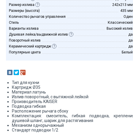
Размер излива
?
242х213 мм
Размеры (высота)
435 мм
Количество рычагов управления
Один
Стиль
Классический
Варианты излива
Высокий излив
Душевая лейка/выдвижной излив
?
да
Поворотный излив
да
Керамический картридж
?
да
Популярные цвета
Белый
Тип для кухни
Картридж Ø35
Материал латунь
Излив поворотный, с вытяжной лейкой
Производитель KAISER
Подводка гибкая
Расположение рычага сбоку
Комплектация: смеситель, гибкая подводка, креплени
душевой шланг, шарик для растягивания
Механизм однорычажный
Стандарт подводки 1/2