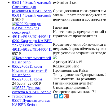
рублей за 1 км.
Смеситель для
Сроки доставки согласуются с
раковины KAISER Serio
заказа. Оплата производится в 
05311-4 Белый матовый
получения заказа и соответств
8 580
P
-
Гарантия
На весь товар, представленный 
гарантия от производителя.
6202 Картридж KАISER
Кроме того, если обнаружился з
*25 для смесителей
недельный срок обменять купле
49111/49133/49144/05411
(при условии сохранения заводс
957
P
-
Артикул
05311-15
Коллекция
Serio
Производитель
Kaiser
Комплект смесителей
Тип управления
Однорычажны
Kaiser Serio
Тип монтажа
На раковину
05522+05311 хром
Гигиенический душ
Нет
24 520
P
-
22 000
P
-
Стиль
Традиционный
Отверстие для монтажа
?
1
05577 Душевая система
KAISER Serio с