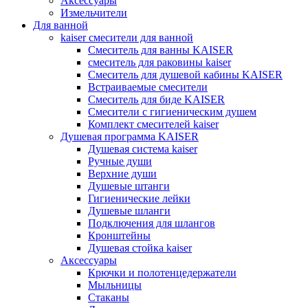
Аксессуары
Измельчители
Для ванной
kaiser смесители для ванной
Смеситель для ванны KAISER
смеситель для раковины kaiser
Смеситель для душевой кабины KAISER
Встраиваемые смесители
Смеситель для биде KAISER
Смесители с гигиеническим душем
Комплект смесителей kaiser
Душевая программа KAISER
Душевая система kaiser
Ручные души
Верхние души
Душевые штанги
Гигиенические лейки
Душевые шланги
Подключения для шлангов
Кронштейны
Душевая стойка kaiser
Аксессуары
Крючки и полотенцедержатели
Мыльницы
Стаканы