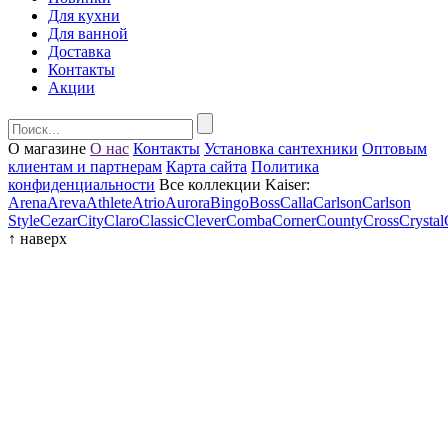
Для кухни
Для ванной
Доставка
Контакты
Акции
О магазине
О нас
Контакты
Установка сантехники
Оптовым
клиентам и партнерам
Карта сайта
Политика
конфиденциальности
Все коллекции Kaiser:
Arena
Areva
Athlete
Atrio
Aurora
Bingo
Boss
Calla
Carlson
Carlson
Style
Cezar
City
Claro
Classic
Clever
Comba
Corner
County
Cross
Crystal
↑
наверх