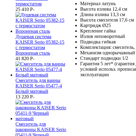
Материал латунь
термостатом
Высота излива 12,4 см
25 410
P
-
Длина излива 13,3 см
Высота смесителя 17,6 см
Картридж Ø25
Крепление гайка
Излив неповоротный
Душевая система
Подводка гибкая
KAISER Serio 05382-15
Комплектация: смеситель,
с термостатом
Механизм однорычажный
Вороненая сталь
Стандарт подводки 1/2
41 820
P
-
Гарантия 5 лет* (гарантия
условий использ. прописа
эксплуатации
Смеситель для ванны
KAISER Serio 05477-4
Белый матовый
13 220
P
-
Смеситель для
раковины KAISER Serio
05411-9 Черный