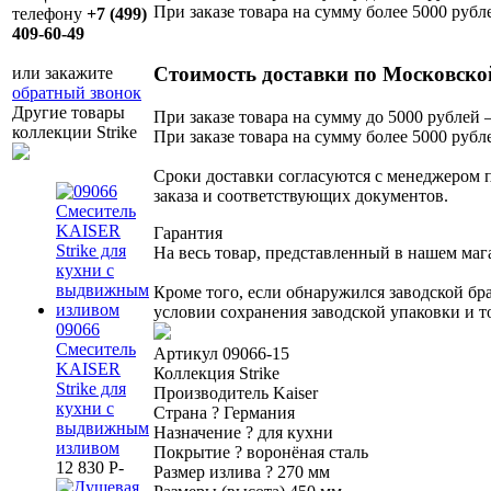
При заказе товара на сумму более 5000 рубл
телефону
+7 (499)
409-60-49
Стоимость доставки по Московско
или закажите
обратный звонок
Другие товары
При заказе товара на сумму до 5000 рублей –
коллекции Strike
При заказе товара на сумму более 5000 рубле
Сроки доставки согласуются с менеджером п
заказа и соответствующих документов.
Гарантия
На весь товар, представленный в нашем маг
Кроме того, если обнаружился заводской бр
условии сохранения заводской упаковки и т
09066
Смеситель
Артикул
09066-15
KAISER
Коллекция
Strike
Strike для
Производитель
Kaiser
кухни с
Страна
?
Германия
выдвижным
Назначение
?
для кухни
изливом
Покрытие
?
воронёная сталь
12 830
P
-
Размер излива
?
270 мм