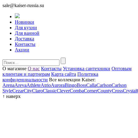
sale@kaiser-russia.su
Новинки
Для кухни
Для ванной
Доставка
Контакты
Акции
О магазине
О нас
Контакты
Установка сантехники
Оптовым
клиентам и партнерам
Карта сайта
Политика
конфиденциальности
Все коллекции Kaiser:
Arena
Areva
Athlete
Atrio
Aurora
Bingo
Boss
Calla
Carlson
Carlson
Style
Cezar
City
Claro
Classic
Clever
Comba
Corner
County
Cross
Crystal
↑
наверх