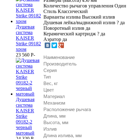
Размеры (высота)
450 мм
Количество рычагов управления
Один
Стиль
Классический
Варианты излива
Высокий излив
Душевая лейка/выдвижной излив
?
да
Душевая
Поворотный излив
да
система
Керамический картридж
?
да
KAISER
Аэратор
да
Strike 09182
хром
23 560
P
-
Наименование
Производитель
Серия
Тип
Вес, кг
Цвет
Материал
Душевая
Механизм
система
Расположение рычага
KAISER
Длина, мм
Strike
09182-2
Высота, мм
черный
Излив
матовый
Длина излива, мм
24 320
P
-