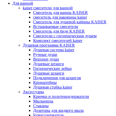
Для ванной
kaiser смесители для ванной
Смеситель для ванны KAISER
смеситель для раковины kaiser
Смеситель для душевой кабины KAISER
Встраиваемые смесители
Смеситель для биде KAISER
Смесители с гигиеническим душем
Комплект смесителей kaiser
Душевая программа KAISER
Душевая система kaiser
Ручные души
Верхние души
Душевые штанги
Гигиенические лейки
Душевые шланги
Подключения для шлангов
Кронштейны
Душевая стойка kaiser
Аксессуары
Крючки и полотенцедержатели
Мыльницы
Стаканы
Дозаторы для жидкого мыла
Бумагодержатель