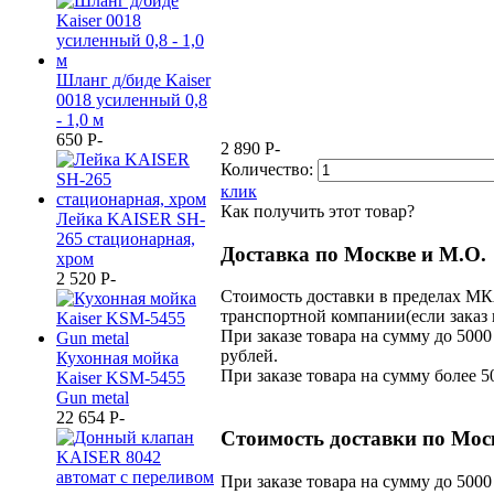
Шланг д/биде Kaiser
0018 усиленный 0,8
- 1,0 м
650
P
-
2 890
P
-
Количество:
клик
Как получить этот товар?
Лейка KAISER SH-
265 стационарная,
Доставка по Москве и М.О.
хром
2 520
P
-
Стоимость доставки в пределах МК
транспортной компании(если заказ 
При заказе товара на сумму до 5000
рублей.
Кухонная мойка
При заказе товара на сумму более 5
Kaiser KSM-5455
Gun metal
22 654
P
-
Стоимость доставки по Мос
При заказе товара на сумму до 5000