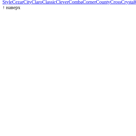
Style
Cezar
City
Claro
Classic
Clever
Comba
Corner
County
Cross
Crystal
↑
наверх