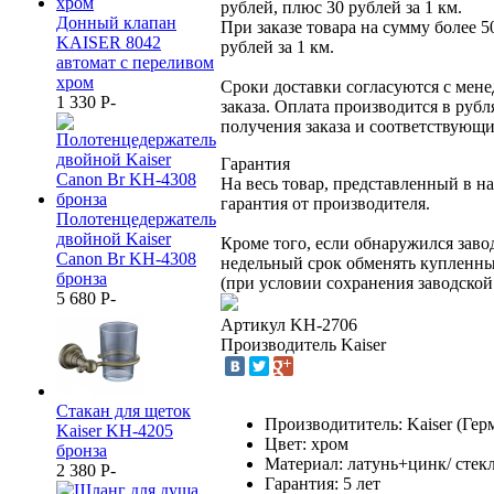
рублей, плюс 30 рублей за 1 км.
Донный клапан
При заказе товара на сумму более 5
KАISER 8042
рублей за 1 км.
автомат с переливом
хром
Сроки доставки согласуются с мен
1 330
P
-
заказа. Оплата производится в рубл
получения заказа и соответствующ
Гарантия
На весь товар, представленный в н
гарантия от производителя.
Полотенцедержатель
двойной Kaiser
Кроме того, если обнаружился заво
Canon Br KH-4308
недельный срок обменять купленны
бронза
(при условии сохранения заводской
5 680
P
-
Артикул
KH-2706
Производитель
Kaiser
Стакан для щеток
Производититель: Kaiser (Гер
Kaiser KH-4205
Цвет: хром
бронза
Материал: латунь+цинк/ стек
2 380
P
-
Гарантия: 5 лет