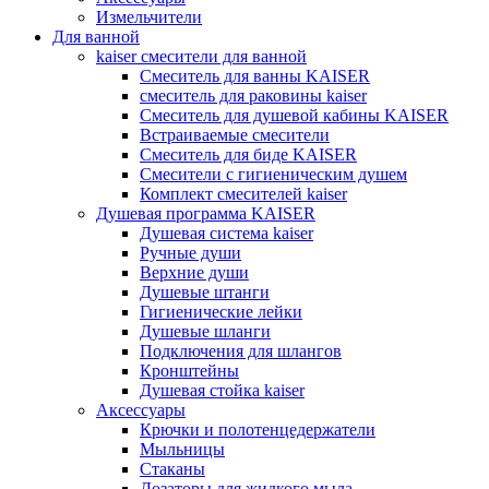
Измельчители
Для ванной
kaiser смесители для ванной
Смеситель для ванны KAISER
смеситель для раковины kaiser
Смеситель для душевой кабины KAISER
Встраиваемые смесители
Смеситель для биде KAISER
Смесители с гигиеническим душем
Комплект смесителей kaiser
Душевая программа KAISER
Душевая система kaiser
Ручные души
Верхние души
Душевые штанги
Гигиенические лейки
Душевые шланги
Подключения для шлангов
Кронштейны
Душевая стойка kaiser
Аксессуары
Крючки и полотенцедержатели
Мыльницы
Стаканы
Дозаторы для жидкого мыла