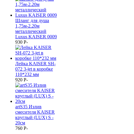
Шланг для душа
1,75м-2.20м
металлический
Luxus KAISER 0009
930
P
-
Лейка KAISER SH-
072 3-jet в коробке
110*232 мм
920
P
-
artS35 Излив
смесителя KAISER
круглый (LUX) S -
20см
760
P
-