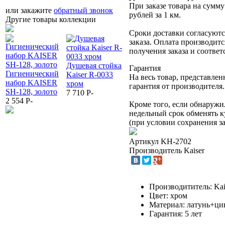
При заказе товара на сумму
или закажите
обратный звонок
рублей за 1 км.
Другие товары коллекции
Сроки доставки согласуют
заказа. Оплата производитс
получения заказа и соотве
Душевая стойка
Гарантия
Гигиенический
Kaiser R-0033
Лейка KA
На весь товар, представле
набор KAISER
хром
Смеситель
SH-210
гарантия от производителя.
SH-128, золото
7 710
P
-
KAISER Sensor
стационар
2 554
P
-
38311 тюльпан
черная ма
Кроме того, если обнаружил
(Electric power)
2 390
P
-
недельный срок обменять 
сенсор/рукоятка
(при условии сохранения за
18 640
P
-
Артикул
KH-2702
Производитель
Kaiser
Производититель: Kai
Цвет: хром
Материал: латунь+ци
Гарантия: 5 лет