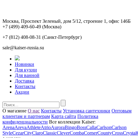
Москва, Проспект Зеленый, дом 5/12, строение 1, офис 146Б
+7 (499) 409-60-49
(Москва)
+7 (812) 408-08-31
(Санкт-Петербург)
sale@kaiser-russia.su
Новинки
Для кухни
Для ванной
Доставка
Контакты
Акции
О магазине
О нас
Контакты
Установка сантехники
Оптовым
клиентам и партнерам
Карта сайта
Политика
конфиденциальности
Все коллекции Kaiser:
Arena
Areva
Athlete
Atrio
Aurora
Bingo
Boss
Calla
Carlson
Carlson
Style
Cezar
City
Claro
Classic
Clever
Comba
Corner
County
Cross
Crystal