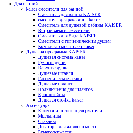
Для ванной
kaiser смесители для ванной
Смеситель для ванны KAISER
смеситель для раковины kaiser
Смеситель для душевой кабины KAISER
Встраиваемые смесители
Смеситель для биде KAISER
Смесители с гигиеническим душем
Комплект смесителей kaiser
Душевая программа KAISER
Душевая система kaiser
Ручные души
Верхние души
Душевые штанги
Гигиенические лейки
Душевые шланги
Подключения для шлангов
Кронштейны
Душевая стойка kaiser
Аксессуары
Крючки и полотенцедержатели
Мыльницы
Стаканы
Дозаторы для жидкого мыла
Бумагодержатель