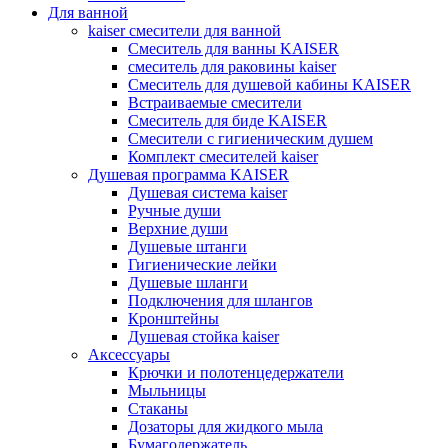
Для ванной
kaiser смесители для ванной
Смеситель для ванны KAISER
смеситель для раковины kaiser
Смеситель для душевой кабины KAISER
Встраиваемые смесители
Смеситель для биде KAISER
Смесители с гигиеническим душем
Комплект смесителей kaiser
Душевая программа KAISER
Душевая система kaiser
Ручные души
Верхние души
Душевые штанги
Гигиенические лейки
Душевые шланги
Подключения для шлангов
Кронштейны
Душевая стойка kaiser
Аксессуары
Крючки и полотенцедержатели
Мыльницы
Стаканы
Дозаторы для жидкого мыла
Бумагодержатель