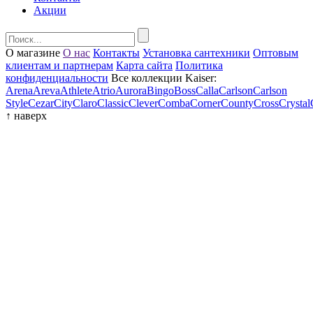
Акции
О магазине
О нас
Контакты
Установка сантехники
Оптовым
клиентам и партнерам
Карта сайта
Политика
конфиденциальности
Все коллекции Kaiser:
Arena
Areva
Athlete
Atrio
Aurora
Bingo
Boss
Calla
Carlson
Carlson
Style
Cezar
City
Claro
Classic
Clever
Comba
Corner
County
Cross
Crystal
↑
наверх